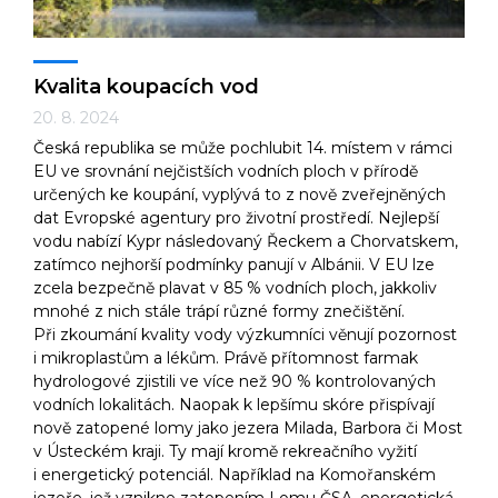
Kvalita koupacích vod
20. 8. 2024
Česká republika se může pochlubit 14. místem v rámci
EU ve srovnání nejčistších vodních ploch v přírodě
určených ke koupání, vyplývá to z nově zveřejněných
dat Evropské agentury pro životní prostředí. Nejlepší
vodu nabízí Kypr následovaný Řeckem a Chorvatskem,
zatímco nejhorší podmínky panují v Albánii. V EU lze
zcela bezpečně plavat v 85 % vodních ploch, jakkoliv
mnohé z nich stále trápí různé formy znečištění.
Při zkoumání kvality vody výzkumníci věnují pozornost
i mikroplastům a lékům. Právě přítomnost farmak
hydrologové zjistili ve více než 90 % kontrolovaných
vodních lokalitách. Naopak k lepšímu skóre přispívají
nově zatopené lomy jako jezera Milada, Barbora či Most
v Ústeckém kraji. Ty mají kromě rekreačního vyžití
i energetický potenciál. Například na Komořanském