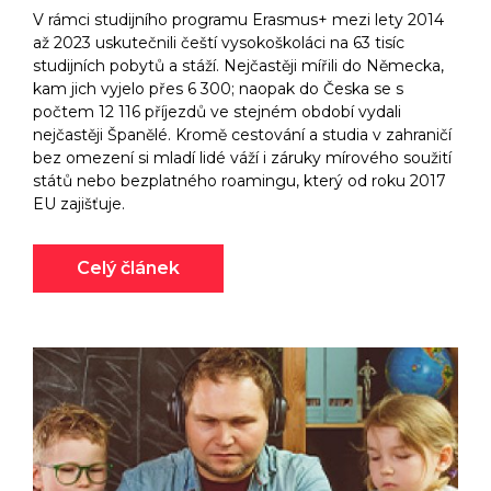
V rámci studijního programu Erasmus+ mezi lety 2014
až 2023 uskutečnili čeští vysokoškoláci na 63 tisíc
studijních pobytů a stáží. Nejčastěji mířili do Německa,
kam jich vyjelo přes 6 300; naopak do Česka se s
počtem 12 116 příjezdů ve stejném období vydali
nejčastěji Španělé. Kromě cestování a studia v zahraničí
bez omezení si mladí lidé váží i záruky mírového soužití
států nebo bezplatného roamingu, který od roku 2017
EU zajišťuje.
Celý článek