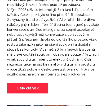
mezilidských vztahů přes práci až po zábavu.
V říjnu 2025 užívalo internet již 6 miliard lidí po celém
světě, v Česku pak bylo online přes 94 % populace.
Za výrazný trend platí využívání AI v rolích, které dříve
náležely jiným lidem. Téměř třetina teenagerů považuje
konverzace s umělou inteligencí za stejně uspokojivé
nebo uspokojivější než konverzace s opravdovými
přáteli. S přesunem života do digitálního prostoru však
rostou také rizika jako narušení soukromí a digitální
stopa bez kontroly. Více než 90 % mladých Evropanů
má o své digitální soukromí obavy, ale pouze 7 % z nich
ví, jak svou digitální identitu efektivně ochránit. Čísla
naznačují také nárůst kriminality v digitálním prostoru:
v roce 2025 policie v Česku zaregistrovala o 14 % více
skutků spáchaných na internetu než o rok dříve.
Celý článek