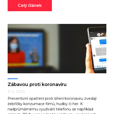
Celý článek
Zábavou proti koronaviru
9. 4. 2020
Preventivní opatření proti šíření koronaviru zvedají
žebříčky konzumace filmů, hudby či her. K
nadprůměrnému využívání telefonu se například