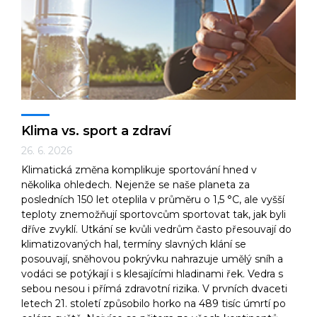
Technologie
Ekonomika a byznys
Klima vs. sport a zdraví
26. 6. 2026
Klimatická změna komplikuje sportování hned v
Kultura a sport
několika ohledech. Nejenže se naše planeta za
posledních 150 let oteplila v průměru o 1,5 °C, ale vyšší
teploty znemožňují sportovcům sportovat tak, jak byli
dříve zvyklí. Utkání se kvůli vedrům často přesouvají do
klimatizovaných hal, termíny slavných klání se
posouvají, sněhovou pokrývku nahrazuje umělý sníh a
vodáci se potýkají i s klesajícími hladinami řek. Vedra s
sebou nesou i přímá zdravotní rizika. V prvních dvaceti
letech 21. století způsobilo horko na 489 tisíc úmrtí po