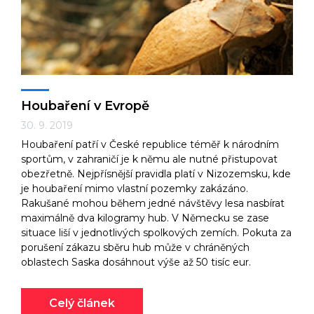
Houbaření v Evropě
30. 9. 2019
Houbaření patří v České republice téměř k národním
sportům, v zahraničí je k němu ale nutné přistupovat
obezřetně. Nejpřísnější pravidla platí v Nizozemsku, kde
je houbaření mimo vlastní pozemky zakázáno.
Rakušané mohou během jedné návštěvy lesa nasbírat
maximálně dva kilogramy hub. V Německu se zase
situace liší v jednotlivých spolkových zemích. Pokuta za
porušení zákazu sběru hub může v chráněných
oblastech Saska dosáhnout výše až 50 tisíc eur.
Celý článek