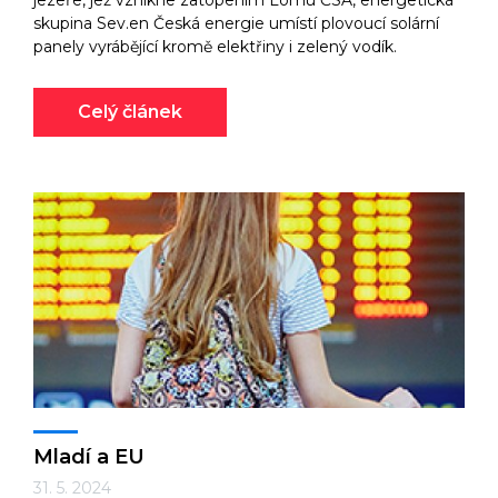
jezeře, jež vznikne zatopením Lomu ČSA, energetická
skupina Sev.en Česká energie umístí plovoucí solární
panely vyrábějící kromě elektřiny i zelený vodík.
Celý článek
Mladí a EU
31. 5. 2024