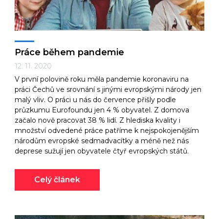
Práce během pandemie
12. 11. 2020
V první polovině roku měla pandemie koronaviru na
práci Čechů ve srovnání s jinými evropskými národy jen
malý vliv. O práci u nás do července přišly podle
průzkumu Eurofoundu jen 4 % obyvatel. Z domova
začalo nově pracovat 38 % lidí. Z hlediska kvality i
množství odvedené práce patříme k nejspokojenějším
národům evropské sedmadvacítky a méně než nás
deprese sužují jen obyvatele čtyř evropských států.
Celý článek