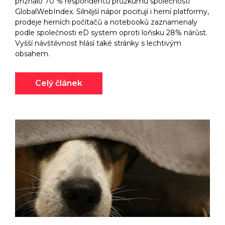
přiznalo 70 % respondentů průzkumu společnosti
GlobalWebIndex. Silnější nápor pociťují i herní platformy,
prodeje herních počítačů a notebooků zaznamenaly
podle společnosti eD system oproti loňsku 28% nárůst.
Vyšší návštěvnost hlásí také stránky s lechtivým
obsahem.
Celý článek