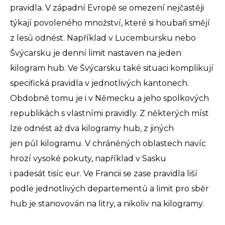
pravidla. V západní Evropě se omezení nejčastěji
týkají povoleného množství, které si houbaři smějí
z lesů odnést. Například v Lucembursku nebo
Švýcarsku je denní limit nastaven na jeden
kilogram hub. Ve Švýcarsku také situaci komplikují
specifická pravidla v jednotlivých kantonech.
Obdobně tomu je i v Německu a jeho spolkových
republikách s vlastními pravidly. Z některých míst
lze odnést až dva kilogramy hub, z jiných
jen půl kilogramu. V chráněných oblastech navíc
hrozí vysoké pokuty, například v Sasku
i padesát tisíc eur. Ve Francii se zase pravidla liší
podle jednotlivých departementů a limit pro sběr
hub je stanovován na litry, a nikoliv na kilogramy.