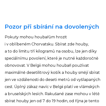
Pozor při sbírání na dovolených
Pokuty mohou houbařům hrozit
i v oblíbeném Chorvatsku. Sbírat zde houby,
a to do limitu tří kilogramů na osobu, lze jen díky
speciálnímu povolení, které je nutné každoročně
obnovovat. V Belgii mohou houbaři používat
maximálně desetilitrový košík a houby smějí sbírat
jen ve vzdálenosti do deseti metrů od vyšlapaných
cest. Úplný zákaz navíc v Belgii platí ve vlámských
a bruselských lesích. Rakušané zase mohou v létě
sbírat houby jen od 7 do 19 hodin, od října je tento