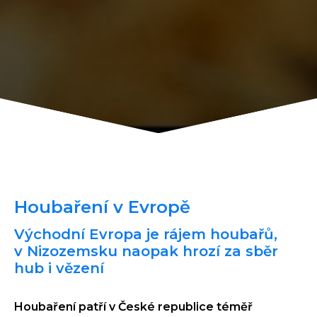
Houbaření v Evropě
Východní Evropa je rájem houbařů,
v Nizozemsku naopak hrozí za sběr
hub i vězení
Houbaření patří v České republice téměř