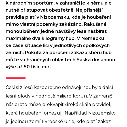
k národním sportům, v zahraničí je k němu ale
nutné přistupovat obezřetně. Nejpřísnější
pravidla platí v Nizozemsku, kde je houbaření
mimo vlastní pozemky zakázáno. Rakušané
mohou během jedné návštěvy lesa nasbírat
maximálně dva kilogramy hub. V Německu
se zase situace liší v jednotlivých spolkových
zemích. Pokuta za porušení zákazu sběru hub
může v chráněných oblastech Saska dosáhnout
výše až 50 tisíc eur.
Češi si z lesů každoročně odnášejí houby a další
lesní plody v hodnotě miliard korun. V zahraničí
nás proto může překvapit široká škála pravidel,
která houbaření omezují. Například Nizozemsko
je jedinou zemí Evropské unie, kde platí zákaz