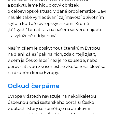
a poskytujeme hloubkový obrázek
o celoevropské situaci v dané problematice. Baví
nás ale také vyhledávání zajímavostí o životním
stylu a kultuře evropských zemí. Kromě
„těžkých“ témat tak na našem serveru najdete
i ta vyloženě oddychová.
Naším cílem je poskytnout čtenářům Evropu
na dlani. Záleží pak na nich, zda chtějí zjistit,
v čem je Česko lepší než jeho sousedé, nebo
porovnat svou zkušenost se zkušeností člověka
na druhém konci Evropy.
Odkud čerpáme
Evropa v datech navazuje na několikaletou
úspěšnou práci sesterského portálu Česko
v datech, který se zaměřuje na atraktivní