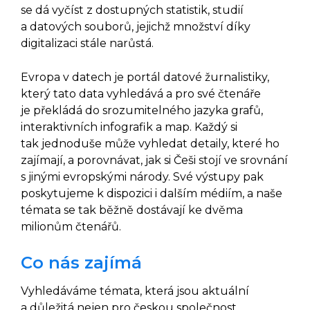
se dá vyčíst z dostupných statistik, studií
a datových souborů, jejichž množství díky
digitalizaci stále narůstá.
Evropa v datech je portál datové žurnalistiky,
který tato data vyhledává a pro své čtenáře
je překládá do srozumitelného jazyka grafů,
interaktivních infografik a map. Každý si
tak jednoduše může vyhledat detaily, které ho
zajímají, a porovnávat, jak si Češi stojí ve srovnání
s jinými evropskými národy. Své výstupy pak
poskytujeme k dispozici i dalším médiím, a naše
témata se tak běžně dostávají ke dvěma
milionům čtenářů.
Co nás zajímá
Vyhledáváme témata, která jsou aktuální
a důležitá nejen pro českou společnost,