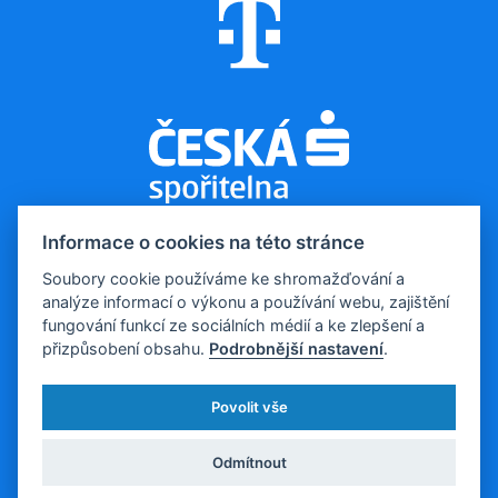
Informace o cookies na této stránce
Soubory cookie používáme ke shromažďování a
analýze informací o výkonu a používání webu, zajištění
© 2026, Evropa v datech
fungování funkcí ze sociálních médií a ke zlepšení a
Kontakt pro média:
tomas.odstrcil@dfmg.cz
přizpůsobení obsahu.
Podrobnější nastavení
.
Sociální sítě:
Povolit vše
Všechna data poskytujeme volně ke stažení a k následné
publikaci.
Odmítnout
Vytvořila a provozuje: