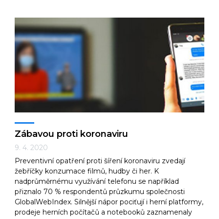
Zábavou proti koronaviru
9. 4. 2020
Preventivní opatření proti šíření koronaviru zvedají
žebříčky konzumace filmů, hudby či her. K
nadprůměrnému využívání telefonu se například
přiznalo 70 % respondentů průzkumu společnosti
GlobalWebIndex. Silnější nápor pociťují i herní platformy,
prodeje herních počítačů a notebooků zaznamenaly