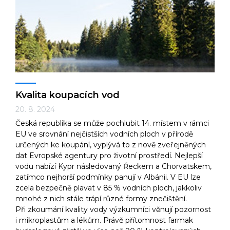
Technologie
Ekonomika a byznys
Kvalita koupacích vod
20. 8. 2024
Česká republika se může pochlubit 14. místem v rámci
Kultura a sport
EU ve srovnání nejčistších vodních ploch v přírodě
určených ke koupání, vyplývá to z nově zveřejněných
dat Evropské agentury pro životní prostředí. Nejlepší
vodu nabízí Kypr následovaný Řeckem a Chorvatskem,
zatímco nejhorší podmínky panují v Albánii. V EU lze
zcela bezpečně plavat v 85 % vodních ploch, jakkoliv
mnohé z nich stále trápí různé formy znečištění.
Při zkoumání kvality vody výzkumníci věnují pozornost
i mikroplastům a lékům. Právě přítomnost farmak