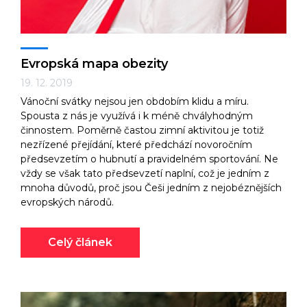
Evropská mapa obezity
19. 12. 2019
Vánoční svátky nejsou jen obdobím klidu a míru.
Spousta z nás je využívá i k méně chvályhodným
činnostem. Poměrně častou zimní aktivitou je totiž
nezřízené přejídání, které předchází novoročním
předsevzetím o hubnutí a pravidelném sportování. Ne
vždy se však tato předsevzetí naplní, což je jedním z
mnoha důvodů, proč jsou Češi jedním z nejobéznějších
evropských národů.
Celý článek