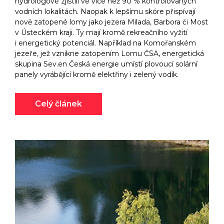
hydrologové zjistili ve více než 90 % kontrolovaných
vodních lokalitách. Naopak k lepšímu skóre přispívají
nově zatopené lomy jako jezera Milada, Barbora či Most
v Ústeckém kraji. Ty mají kromě rekreačního vyžití
i energetický potenciál. Například na Komořanském
jezeře, jež vznikne zatopením Lomu ČSA, energetická
skupina Sev.en Česká energie umístí plovoucí solární
panely vyrábějící kromě elektřiny i zelený vodík.
Celý článek