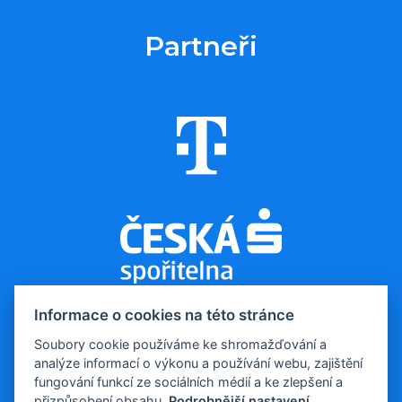
Partneři
Informace o cookies na této stránce
Soubory cookie používáme ke shromažďování a
analýze informací o výkonu a používání webu, zajištění
© 2026, Evropa v datech
fungování funkcí ze sociálních médií a ke zlepšení a
Kontakt pro média:
tomas.odstrcil@dfmg.cz
přizpůsobení obsahu.
Podrobnější nastavení
.