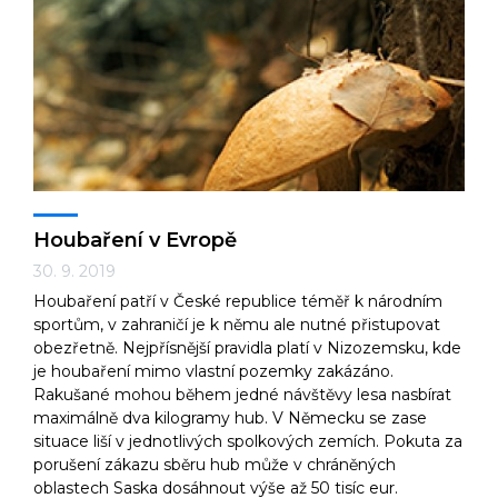
Houbaření v Evropě
30. 9. 2019
Houbaření patří v České republice téměř k národním
sportům, v zahraničí je k němu ale nutné přistupovat
obezřetně. Nejpřísnější pravidla platí v Nizozemsku, kde
je houbaření mimo vlastní pozemky zakázáno.
Rakušané mohou během jedné návštěvy lesa nasbírat
maximálně dva kilogramy hub. V Německu se zase
situace liší v jednotlivých spolkových zemích. Pokuta za
porušení zákazu sběru hub může v chráněných
oblastech Saska dosáhnout výše až 50 tisíc eur.