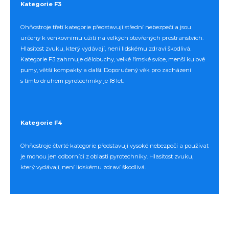
Kategorie F3
Ohňostroje třetí kategorie představují střední nebezpečí a jsou
určeny k venkovnímu užití na velkých otevřených prostranstvích.
Hlasitost zvuku, který vydávají, není lidskému zdraví škodlivá.
Kategorie F3 zahrnuje dělobuchy, velké římské svíce, menší kulové
pumy, větší kompakty a další. Doporučený věk pro zacházení
s tímto druhem pyrotechniky je 18 let.
Kategorie F4
Ohňostroje čtvrté kategorie představují vysoké nebezpečí a používat
je mohou jen odborníci z oblasti pyrotechniky. Hlasitost zvuku,
který vydávají, není lidskému zdraví škodlivá.