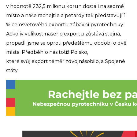
v hodnotě 232,5 milionu korun dostali na sedmé
místo a naše rachejtle a petardy tak představují 1
% celosvětového exportu zábavní pyrotechniky.
Ačkoliv velikost našeho exportu zůstává stejná,
propadli jsme se oproti předešlému období o dvě
místa. Předběhlo nás totiž Polsko,
které svůj export téměř zdvojnásobilo, a Spojené
státy.