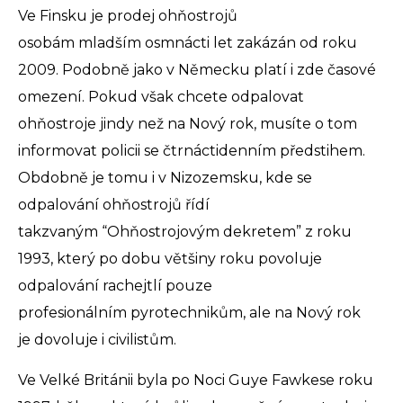
Ve Finsku je prodej ohňostrojů
osobám mladším osmnácti let zakázán od roku
2009. Podobně jako v Německu platí i zde časové
omezení. Pokud však chcete odpalovat
ohňostroje jindy než na Nový rok, musíte o tom
informovat policii se čtrnáctidenním předstihem.
Obdobně je tomu i v Nizozemsku, kde se
odpalování ohňostrojů řídí
takzvaným “Ohňostrojovým dekretem” z roku
1993, který po dobu většiny roku povoluje
odpalování rachejtlí pouze
profesionálním pyrotechnikům, ale na Nový rok
je dovoluje i civilistům.
Ve Velké Británii byla po Noci Guye Fawkese roku