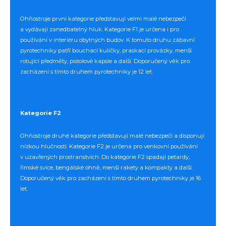
Ohňostroje první kategorie představují velmi malé nebezpečí
a vydávají zanedbatelný hluk. Kategorie F1 je určena i pro
používání v interiéru obytných budov. K tomuto druhu zábavní
pyrotechniky patří bouchací kuličky, praskací provázky, menší
rotující předměty, pistolové kapsle a další. Doporučený věk pro
zacházení s tímto druhem pyrotechniky je 12 let.
Kategorie F2
Ohňostroje druhé kategorie představují malé nebezpečí a disponují
nízkou hlučností. Kategorie F2 je určena pro venkovní používání
v uzavřených prostranstvích. Do kategorie F2 spadají petardy,
římské svíce, bengálské ohně, menší rakety a kompakty a další.
Doporučený věk pro zacházení s tímto druhem pyrotechniky je 16
let.