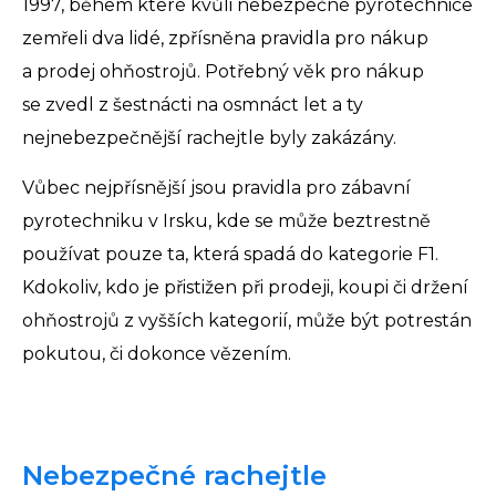
1997, během které kvůli nebezpečné pyrotechnice
zemřeli dva lidé, zpřísněna pravidla pro nákup
a prodej ohňostrojů. Potřebný věk pro nákup
se zvedl z šestnácti na osmnáct let a ty
nejnebezpečnější rachejtle byly zakázány.
Vůbec nejpřísnější jsou pravidla pro zábavní
pyrotechniku v Irsku, kde se může beztrestně
používat pouze ta, která spadá do kategorie F1.
Kdokoliv, kdo je přistižen při prodeji, koupi či držení
ohňostrojů z vyšších kategorií, může být potrestán
pokutou, či dokonce vězením.
Nebezpečné rachejtle