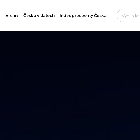
a
Archiv
Česko v datech
Index prosperity Česka