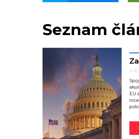
Seznam čl
Za
4. 8
Spoj
ekon
EU a
roce
polo