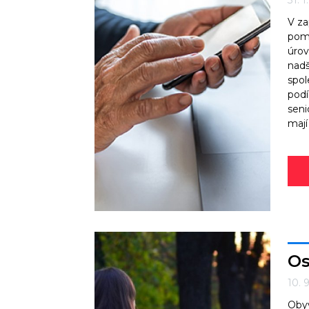
31. 1
V za
pomo
úrov
nadš
spol
podí
seni
mají
Os
10. 
Obyv