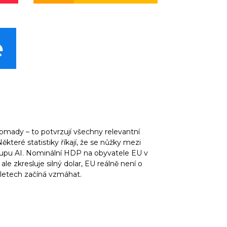
e
omady – to potvrzují všechny relevantní
teré statistiky říkají, že se nůžky mezi
ástupu AI. Nominální HDP na obyvatele EU v
ale zkresluje silný dolar, EU reálně není o
 letech začíná vzmáhat.