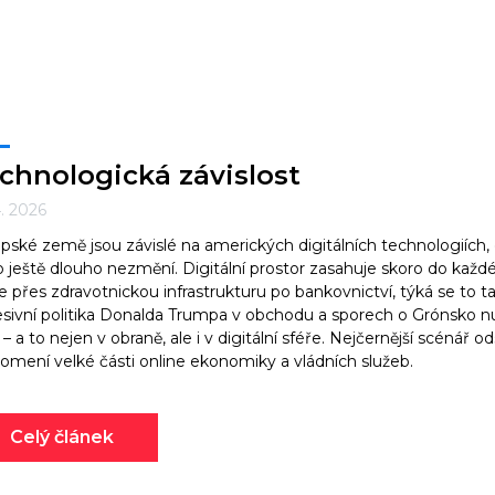
chnologická závislost
4. 2026
pské země jsou závislé na amerických digitálních technologiích, 
o ještě dlouho nezmění. Digitální prostor zasahuje skoro do každ
e přes zdravotnickou infrastrukturu po bankovnictví, týká se to ta
sivní politika Donalda Trumpa v obchodu a sporech o Grónsko nu
– a to nejen v obraně, ale i v digitální sféře. Nejčernější scénář 
omení velké části online ekonomiky a vládních služeb.
Celý článek