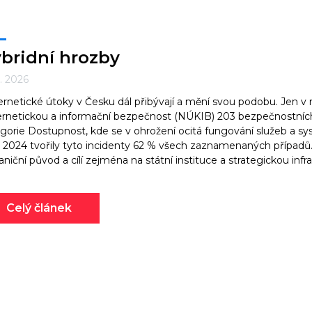
bridní hrozby
2. 2026
rnetické útoky v Česku dál přibývají a mění svou podobu. Jen v 
rnetickou a informační bezpečnost (NÚKIB) 203 bezpečnostních 
gorie Dostupnost, kde se v ohrožení ocitá fungování služeb a sys
 2024 tvořily tyto incidenty 62 % všech zaznamenaných případů.
aniční původ a cílí zejména na státní instituce a strategickou infr
Celý článek