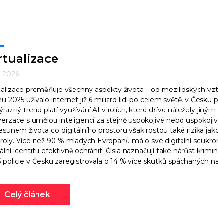
rtualizace
3. 2026
ualizace proměňuje všechny aspekty života – od mezilidských vzt
jnu 2025 užívalo internet již 6 miliard lidí po celém světě, v Česk
ýrazný trend platí využívání AI v rolích, které dříve náležely jin
erzace s umělou inteligencí za stejně uspokojivé nebo uspokojiv
esunem života do digitálního prostoru však rostou také rizika jak
roly. Více než 90 % mladých Evropanů má o své digitální soukromí
tální identitu efektivně ochránit. Čísla naznačují také nárůst krimin
 policie v Česku zaregistrovala o 14 % více skutků spáchaných na
Celý článek