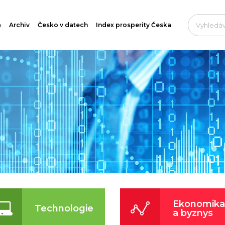
a
Archiv
Česko v datech
Index prosperity Česka
Ekonomika
Technologie
a byznys