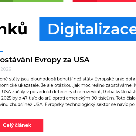
ánků
Digitalizac
ostávání Evropy za USA
. 2026
ené státy jsou dlouhodobě bohatší než státy Evropské unie dohr
omické ukazatele. Je ale otázkou, jak moc reálně zaostáváme. Něk
 USA začaly v posledních letech rychle rozevírat, třeba kvůli n
 2025 bylo 47 tisíc dolarů oproti americkým 90 tisícům. Toto číslo 
vinu chudší než USA. Evropský technologický sektor se navíc po
Celý článek