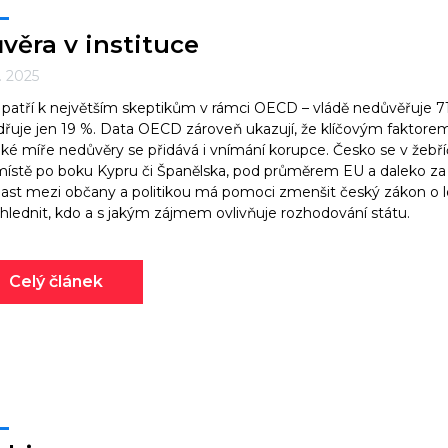
věra v instituce
9. 2025
 patří k největším skeptikům v rámci OECD – vládě nedůvěřuje 7
dřuje jen 19 %. Data OECD zároveň ukazují, že klíčovým faktorem 
ké míře nedůvěry se přidává i vnímání korupce. Česko se v žebří
místě po boku Kypru či Španělska, pod průměrem EU a daleko z
ast mezi občany a politikou má pomoci zmenšit český zákon o lo
hlednit, kdo a s jakým zájmem ovlivňuje rozhodování státu.
Celý článek