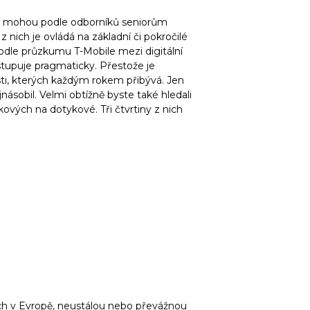
ti mohou podle odborníků seniorům
z nich je ovládá na základní či pokročilé
podle průzkumu T-Mobile mezi digitální
stupuje pragmaticky. Přestože je
ti, kterých každým rokem přibývá. Jen
násobil. Velmi obtížně byste také hledali
tkových na dotykové. Tři čtvrtiny z nich
ch v Evropě, neustálou nebo převážnou