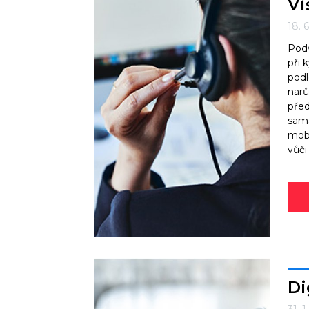
Vi
18. 
Podv
při 
podl
narů
před
sama
mobi
vůči
Di