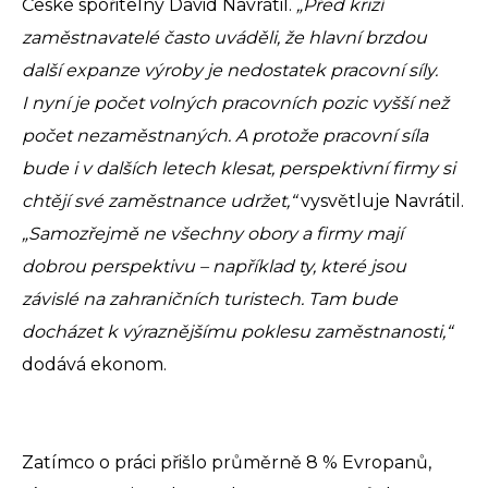
České spořitelny David Navrátil.
„Před krizí
zaměstnavatelé často uváděli, že hlavní brzdou
další expanze výroby je nedostatek pracovní síly.
I nyní je počet volných pracovních pozic vyšší než
počet nezaměstnaných. A protože pracovní síla
bude i v dalších letech klesat, perspektivní firmy si
chtějí své zaměstnance udržet,“
vysvětluje Navrátil.
„Samozřejmě ne všechny obory a firmy mají
dobrou perspektivu – například ty, které jsou
závislé na zahraničních turistech. Tam bude
docházet k výraznějšímu poklesu zaměstnanosti,“
dodává ekonom.
Zatímco o práci přišlo průměrně 8 % Evropanů,