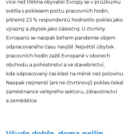
více než třetina obyvatel Evropy se v průzkumu
svěřila s poklesem počtu pracovních hodin,
přičemž 23 % respondentů hodnotilo pokles jako
výrazný a zbytek jako částečný. U čtvrtiny
Evropanů se naopak během pandemie objem
odpracovaného času navýšil. Největší úbytek
pracovních hodin zažili Evropané v oborech
obchodu a pohostinství a ve stavebnictví,
kde odpracovaný čas klesl na méně než polovinu.
Naopak nejmenší (ani ne čtvrtinový) pokles čekal
zaměstnance veřejného sektoru, zdravotnictví
a zemědělce.
Všude dobře, doma nejlíp