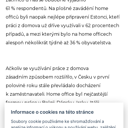
61 % respondentů. Na plošné zavádění home
officů byli naopak nejlépe připravení Estonci, kteří
práci z domova už dříve využívali v 62 procentech
případů, a mezi kterými bylo na home officech
alespoň několikrát týdně až 36 % obyvatelstva.
Ačkoliv se využívání práce z domova
zásadním způsobem rozšířilo, v Česku v první
polovině roku stále převládalo docházení
k zaměstnavateli. Home office byl nejčastější
formou práce v Belgii, Dánsku, Irsku, Itálii,
Španělsku, Portugalsku a Francii. Naopak nejméně
Informace o cookies na této stránce
využívaný byl v Bulharsku, Rumunsku a dalších
Soubory cookie používáme ke shromažďování a
analýze informací o výkonu a používání webu, zajištění