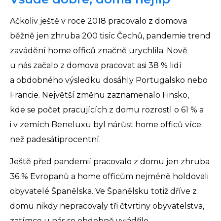
Ačkoliv ještě v roce 2018 pracovalo z domova
běžně jen zhruba 200 tisíc Čechů, pandemie trend
zavádění home officů značně urychlila. Nově
u nás začalo z domova pracovat asi 38 % lidí
a obdobného výsledku dosáhly Portugalsko nebo
Francie. Největší změnu zaznamenalo Finsko,
kde se počet pracujících z domu rozrostl o 61 % a
i v zemích Beneluxu byl nárůst home officů více
než padesátiprocentní.
Ještě před pandemií pracovalo z domu jen zhruba
36 % Evropanů a home officům nejméně holdovali
obyvatelé Španělska. Ve Španělsku totiž dříve z
domu nikdy nepracovaly tři čtvrtiny obyvatelstva,
zatímco u nás se obdobně vyjádřilo