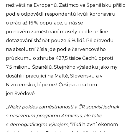
než většina Evropanů. Zatímco ve Španělsku přišlo
podle odpovědí respondentů kvůli koronaviru
o práci až 16 % populace, u nás se
po novém zaměstnání musely podle online
dotazování shánět pouze 4 % lidí. Při převodu
na absolutní čísla jde podle červencového
průzkumu o zhruba 427,5 tisíce Čechů oproti
7,5 milionu Španělů. Stejného výsledku jako my
dosáhli i pracující na Maltě, Slovensku a v
Nizozemsku, lépe než Češi jsou na tom
jen Švédové.
„Nízký pokles zaměstnanosti v ČR souvisí jednak
s nasazením programu Antivirus, ale také
s demografickým vývojem,“
říká hlavní ekonom