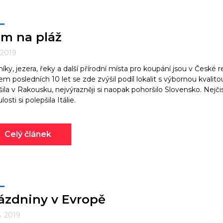
m na pláž
. 2019
íky, jezera, řeky a další přírodní místa pro koupání jsou v České r
m posledních 10 let se zde zvýšil podíl lokalit s výbornou kvalito
šila v Rakousku, nejvýrazněji si naopak pohoršilo Slovensko. Nejči
osti si polepšila Itálie.
Celý článek
ázdniny v Evropě
6. 2019