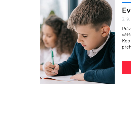
Ev
3. 9
Práz
větš
Kdo 
přeh