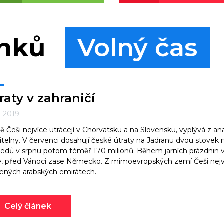
ánků
Volný čas
raty v zahraničí
9. 2019
tě Češi nejvíce utrácejí v Chorvatsku a na Slovensku, vyplývá z a
itelny. V červenci dosahují české útraty na Jadranu dvou stovek 
edů v srpnu potom téměř 170 milionů. Během jarních prázdnin v
ie, před Vánoci zase Německo. Z mimoevropských zemí Češi nejví
ených arabských emirátech.
Celý článek