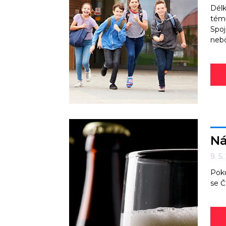
Délk
témě
Spoj
nebo
Ná
9. 5
Poku
se Č