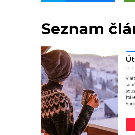
Seznam čl
Út
16. 
V lé
spoř
sous
Itál
Spoj