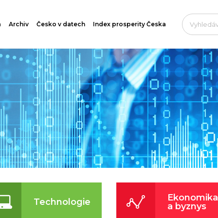
a
Archiv
Česko v datech
Index prosperity Česka
Ekonomika
Technologie
a byznys