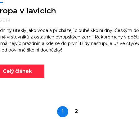
ropa v lavicích
. 2018
dniny utekly jako voda a přicházejí dlouhé školní dny. Českým dě
ině vrstevníků z ostatních evropských zemí. Rekordmany v počtu
má nejvíc prázdnin a kde se do první třídy nastupuje už ve čtyř
led povinné školní docházky!
Celý článek
1
2