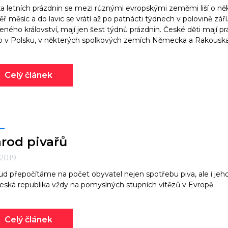
a letních prázdnin se mezi různými evropskými zeměmi liší o něko
ř měsíc a do lavic se vrátí až po patnácti týdnech v polovině září
eného království, mají jen šest týdnů prázdnin. České děti mají
 v Polsku, v některých spolkových zemích Německa a Rakouska j
Celý článek
rod pivařů
. 2019
d přepočítáme na počet obyvatel nejen spotřebu piva, ale i jeho 
eská republika vždy na pomyslných stupních vítězů v Evropě.
Celý článek