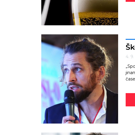
Šk
4. 9
„Spo
jina
čase