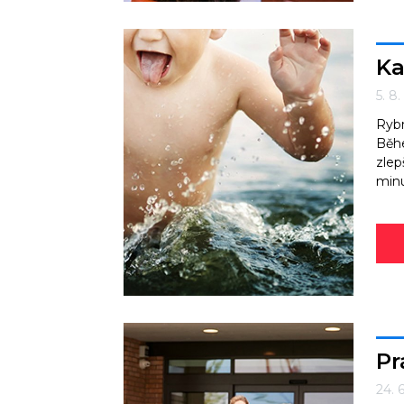
Ka
5. 8
Rybn
Běhe
zlep
minul
Pr
24. 