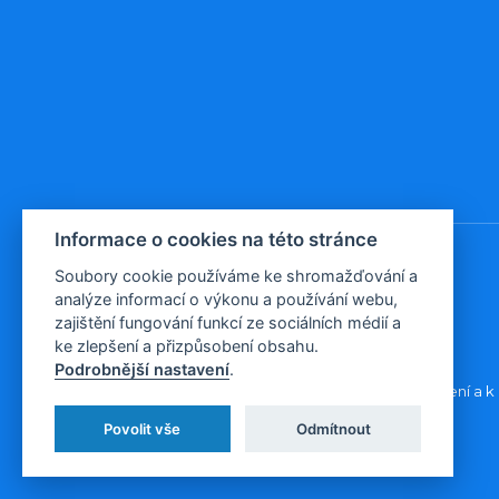
Informace o cookies na této stránce
Soubory cookie používáme ke shromažďování a
analýze informací o výkonu a používání webu,
© 2026, Evropa v datech
zajištění fungování funkcí ze sociálních médií a
ke zlepšení a přizpůsobení obsahu.
Podrobnější nastavení
.
Všechna data poskytujeme volně ke stažení a k 
Povolit vše
Odmítnout