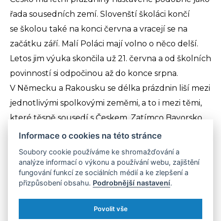
řada sousedních zemí. Slovenští školáci končí
se školou také na konci června a vracejí se na
začátku září. Malí Poláci mají volno o něco delší.
Letos jim výuka skončila už 21. června a od školních
povinností si odpočinou až do konce srpna.
V Německu a Rakousku se délka prázdnin liší mezi
jednotlivými spolkovými zeměmi, a to i mezi těmi,
které těsně sousedí s Českem. Zatímco Bavorsko
má prázdniny od konce června do konce prvního
Informace o cookies na této stránce
zářijového týdne, v Sasku trvají od 8. července
Soubory cookie používáme ke shromažďování a
do 16. srpna. V Dolních Rakousích je nastavení
analýze informací o výkonu a používání webu, zajištění
fungování funkcí ze sociálních médií a ke zlepšení a
prázdnin stejné jako v Česku, ale v Horních
přizpůsobení obsahu.
Podrobnější nastavení
.
Rakousích mají děti prázdniny od 6. července do 8.
září.
Povolit vše