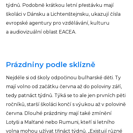
týdnů. Podobně krátkou letní přestávku mají
školáci v Dánsku a Lichtenštejnsku, ukazují čísla
evropské agentury pro vzdělávání, kulturu
a audiovizuální oblast EACEA.
Prázdniny podle sklizně
Nejdéle si od školy odpočinou bulharské děti. Ty
mají volno od začátku června až do poloviny září,
tedy patnáct týdnů. Týká se to ale jen prvních pěti
ročníků, starší školáci končí s výukou až v polovině
června. Dlouhé prázdniny mají také zmínění
Lotyši a Malťané nebo Rumuni, kteří si letního
volna mohou užívat třináct týdnů. „Existují různé