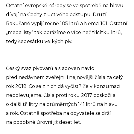
Ostatní evropské národy se ve spotřebě na hlavu
dívají na Čechy z uctivého odstupu. Druzí
Rakušané vypijí ročně 105 litrů a Němci 101. Ostatní
„medailisty” tak porážíme o více než třicítku litrů,
tedy šedesátku velkých piv.
Český svaz pivovarů a sladoven navíc
před nedávnem zveřejnil i nejnovější čísla za celý
rok 2018. Co se z nich dá vyčíst? Že v konzumaci
nepolevujeme. Čísla proti roku 2017 poskočila
o další tři litry na průměrných 141 litrů na hlavu
a rok. Ostatně spotřeba na obyvatele se drží
na podobné úrovni již deset let.