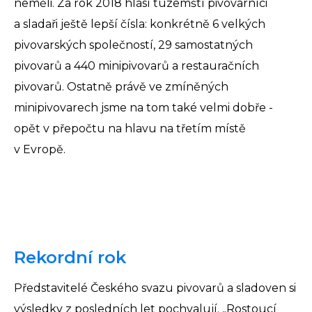
neměli. Za rok 2018 hlásí tuzemští pivovarníci
a sladaři ještě lepší čísla: konkrétně 6 velkých
pivovarských společností, 29 samostatných
pivovarů a 440 minipivovarů a restauračních
pivovarů. Ostatně právě ve zmíněných
minipivovarech jsme na tom také velmi dobře -
opět v přepočtu na hlavu na třetím místě
v Evropě.
Rekordní rok
Představitelé Českého svazu pivovarů a sladoven si
výsledky z posledních let pochvalují. „Rostoucí