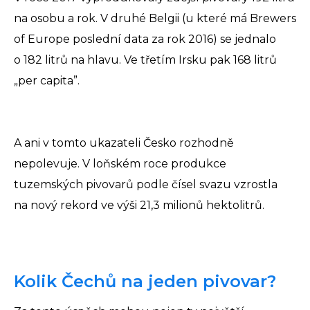
na osobu a rok. V druhé Belgii (u které má Brewers
of Europe poslední data za rok 2016) se jednalo
o 182 litrů na hlavu. Ve třetím Irsku pak 168 litrů
„per capita”.
A ani v tomto ukazateli Česko rozhodně
nepolevuje. V loňském roce produkce
tuzemských pivovarů podle čísel svazu vzrostla
na nový rekord ve výši 21,3 milionů hektolitrů.
Kolik Čechů na jeden pivovar?