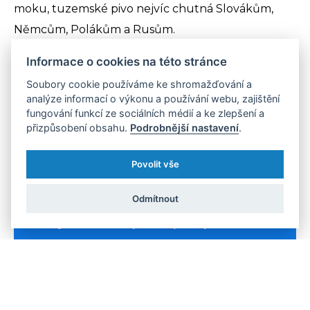
moku, tuzemské pivo nejvíc chutná Slovákům,
Němcům, Polákům a Rusům.
Informace o cookies na této stránce
Soubory cookie používáme ke shromažďování a
analýze informací o výkonu a používání webu, zajištění
Adiktolog: Pití piva rozhodně
fungování funkcí ze sociálních médií a ke zlepšení a
není bez rizika. Naopak!
přizpůsobení obsahu.
Podrobnější nastavení
.
Povolit vše
Problém s pivem je například ten, že se jedná alkohol, se kterými
se mladí lidé setkávají v začátcích konzumace. „Je pro ně prakticky
Odmítnout
bezproblémově dostupné,“ říká
Miroslav Barták
z Kliniky
adiktologie 1. lékařské fakulty Univerzity Karlovy a VFN v Praze.
Mohl byste z pohledu adiktologa okomentovat „drtivé“
prvenství Čechů ve spotřebě piva na hlavu?