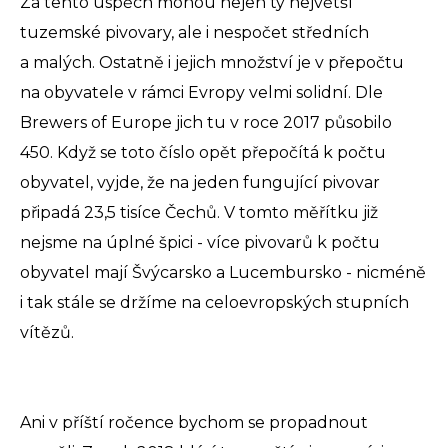
Za tento úspěch mohou nejen ty největší
tuzemské pivovary, ale i nespočet středních
a malých. Ostatně i jejich množství je v přepočtu
na obyvatele v rámci Evropy velmi solidní. Dle
Brewers of Europe jich tu v roce 2017 působilo
450. Když se toto číslo opět přepočítá k počtu
obyvatel, vyjde, že na jeden fungující pivovar
připadá 23,5 tisíce Čechů. V tomto měřítku již
nejsme na úplné špici - více pivovarů k počtu
obyvatel mají Švýcarsko a Lucembursko - nicméně
i tak stále se držíme na celoevropských stupních
vítězů.
Ani v příští ročence bychom se propadnout