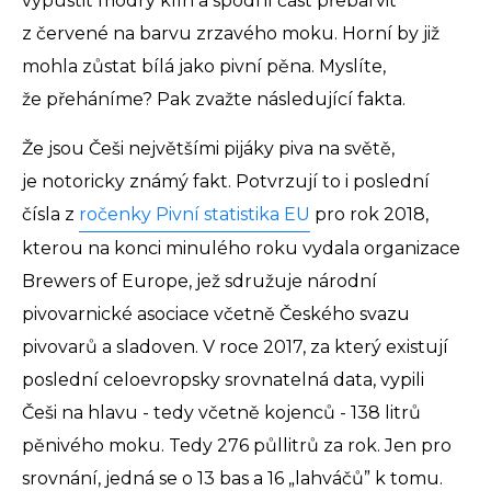
vypustit modrý klín a spodní část přebarvit
z červené na barvu zrzavého moku. Horní by již
mohla zůstat bílá jako pivní pěna. Myslíte,
že přeháníme? Pak zvažte následující fakta.
Že jsou Češi největšími pijáky piva na světě,
je notoricky známý fakt. Potvrzují to i poslední
čísla z
ročenky Pivní statistika EU
pro rok 2018,
kterou na konci minulého roku vydala organizace
Brewers of Europe, jež sdružuje národní
pivovarnické asociace včetně Českého svazu
pivovarů a sladoven. V roce 2017, za který existují
poslední celoevropsky srovnatelná data, vypili
Češi na hlavu - tedy včetně kojenců - 138 litrů
pěnivého moku. Tedy 276 půllitrů za rok. Jen pro
srovnání, jedná se o 13 bas a 16 „lahváčů” k tomu.