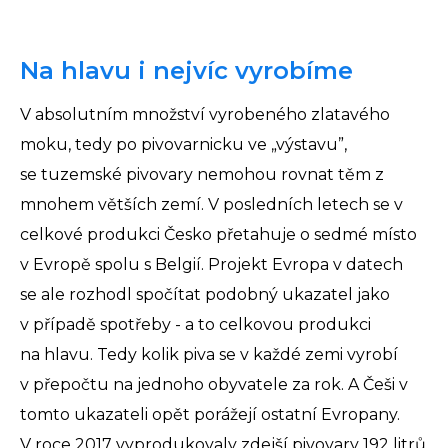
Na hlavu i nejvíc vyrobíme
V absolutním množství vyrobeného zlatavého
moku, tedy po pivovarnicku ve „výstavu”,
se tuzemské pivovary nemohou rovnat těm z
mnohem větších zemí. V posledních letech se v
celkové produkci Česko přetahuje o sedmé místo
v Evropě spolu s Belgií. Projekt Evropa v datech
se ale rozhodl spočítat podobný ukazatel jako
v případě spotřeby - a to celkovou produkci
na hlavu. Tedy kolik piva se v každé zemi vyrobí
v přepočtu na jednoho obyvatele za rok. A Češi v
tomto ukazateli opět porážejí ostatní Evropany.
V roce 2017 vyprodukovaly zdejší pivovary 192 litrů