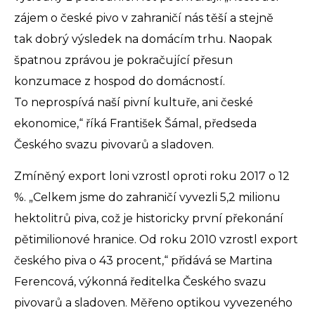
zájem o české pivo v zahraničí nás těší a stejně
tak dobrý výsledek na domácím trhu. Naopak
špatnou zprávou je pokračující přesun
konzumace z hospod do domácností.
To neprospívá naší pivní kultuře, ani české
ekonomice,“ říká František Šámal, předseda
Českého svazu pivovarů a sladoven.
Zmíněný export loni vzrostl oproti roku 2017 o 12
%. „Celkem jsme do zahraničí vyvezli 5,2 milionu
hektolitrů piva, což je historicky první překonání
pětimilionové hranice. Od roku 2010 vzrostl export
českého piva o 43 procent,“ přidává se Martina
Ferencová, výkonná ředitelka Českého svazu
pivovarů a sladoven. Měřeno optikou vyvezeného