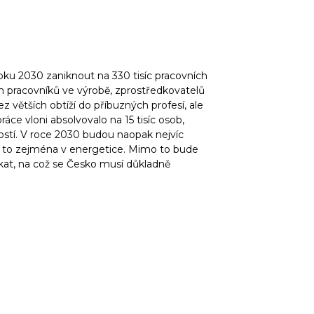
roku 2030 zaniknout na 330 tisíc pracovních
m pracovníků ve výrobě, zprostředkovatelů
z větších obtíží do příbuzných profesí, ale
práce vloni absolvovalo na 15 tisíc osob,
ností. V roce 2030 budou naopak nejvíc
, a to zejména v energetice. Mimo to bude
ikat, na což se Česko musí důkladně