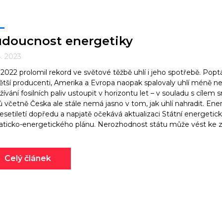
doucnost energetiky
8. 2023
2022 prolomil rekord ve světové těžbě uhlí i jeho spotřebě. Popt
ětší producenti, Amerika a Evropa naopak spalovaly uhlí méně n
žívání fosilních paliv ustoupit v horizontu let – v souladu s cílem
ů včetně Česka ale stále nemá jasno v tom, jak uhlí nahradit. En
esetiletí dopředu a napjatě očekává aktualizaci Státní energe
aticko-energetického plánu. Nerozhodnost státu může vést ke zb
Celý článek