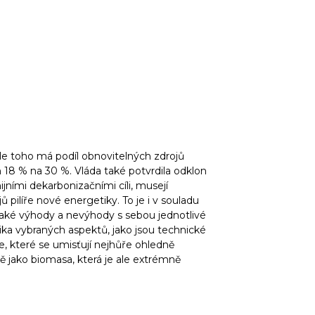
dle toho má podíl obnovitelných zdrojů
18 % na 30 %. Vláda také potvrdila odklon
jními dekarbonizačními cíli, musejí
 pilíře nové energetiky. To je i v souladu
Jaké výhody a nevýhody s sebou jednotlivé
ika vybraných aspektů, jako jsou technické
, které se umisťují nejhůře ohledně
ě jako biomasa, která je ale extrémně