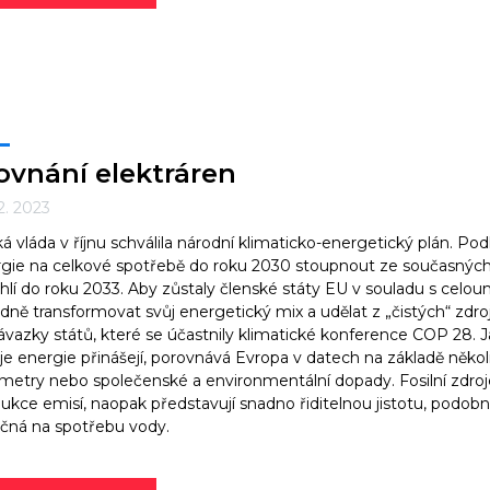
ovnání elektráren
12. 2023
á vláda v říjnu schválila národní klimaticko-energetický plán. Po
gie na celkové spotřebě do roku 2030 stoupnout ze současných 
hlí do roku 2033. Aby zůstaly členské státy EU v souladu s celouni
dně transformovat svůj energetický mix a udělat z „čistých“ zdrojů
ávazky států, které se účastnily klimatické konference COP 28. 
je energie přinášejí, porovnává Evropa v datech na základě někol
metry nebo společenské a environmentální dopady. Fosilní zdroje
ukce emisí, naopak představují snadno řiditelnou jistotu, podobn
čná na spotřebu vody.