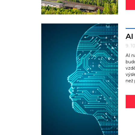
AI
9. 1
AI n
budo
vzdě
výsl
než 