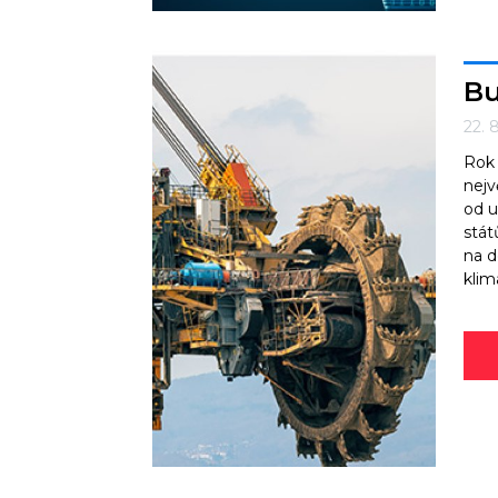
Bu
22. 
Rok 
nejv
od u
stát
na d
klim