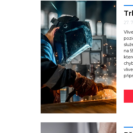
Tr
27. 
Vliv
pozi
služ
na 5
kter
chyb
vliv
připr