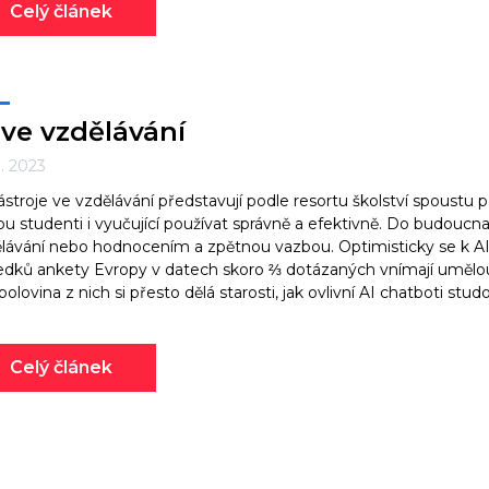
Celý článek
 ve vzdělávání
0. 2023
ástroje ve vzdělávání představují podle resortu školství spoustu př
u studenti i vyučující používat správně a efektivně. Do budouc
lávání nebo hodnocením a zpětnou vazbou. Optimisticky se k AI v
edků ankety Evropy v datech skoro ⅔ dotázaných vnímají umělou i
polovina z nich si přesto dělá starosti, jak ovlivní AI chatboti st
Celý článek