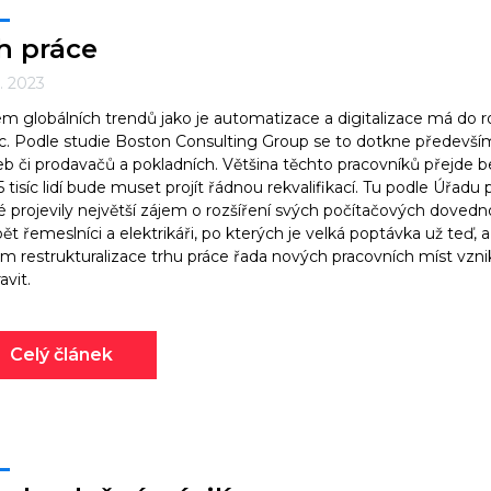
h práce
7. 2023
em globálních trendů jako je automatizace a digitalizace má do 
c. Podle studie Boston Consulting Group se to dotkne předevší
eb či prodavačů a pokladních. Většina těchto pracovníků přejde be
5 tisíc lidí bude muset projít řádnou rekvalifikací. Tu podle Úřadu 
é projevily největší zájem o rozšíření svých počítačových doved
ět řemeslníci a elektrikáři, po kterých je velká poptávka už teď
em restrukturalizace trhu práce řada nových pracovních míst vzn
avit.
Celý článek