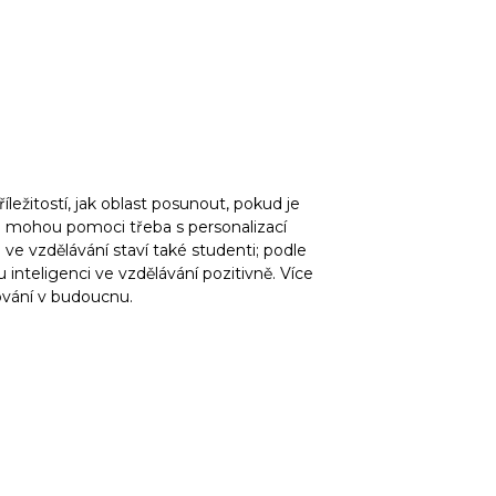
íležitostí, jak oblast posunout, pokud je
na mohou pomoci třeba s personalizací
e vzdělávání staví také studenti; podle
nteligenci ve vzdělávání pozitivně. Více
udování v budoucnu.