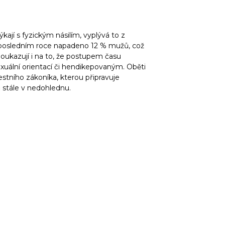
kají s fyzickým násilím, vyplývá to z
 posledním roce napadeno 12 % mužů, což
poukazují i na to, že postupem času
xuální orientací či hendikepovaným. Oběti
restního zákoníka, kterou připravuje
ů stále v nedohlednu.