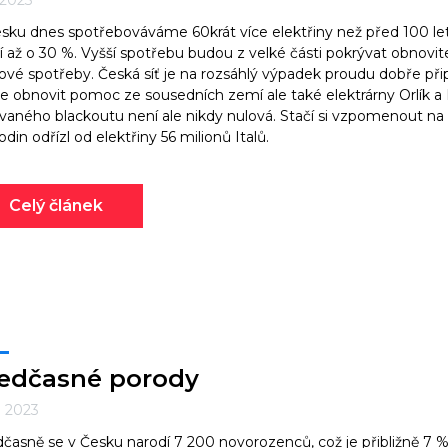
. 2023
sku dnes spotřebováváme 60krát více elektřiny než před 100 lety
í až o 30 %. Vyšší spotřebu budou z velké části pokrývat obnovitel
ové spotřeby. Česká síť je na rozsáhlý výpadek proudu dobře přip
 obnovit pomoc ze sousedních zemí ale také elektrárny Orlík a
vaného blackoutu není ale nikdy nulová. Stačí si vzpomenout na 
odin odřízl od elektřiny 56 milionů Italů.
Celý článek
edčasné porody
3. 2023
časně se v Česku narodí 7 200 novorozenců, což je přibližně 7 