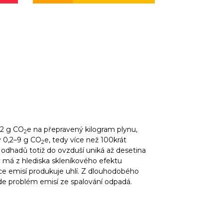
32 g CO
e na přepravený kilogram plynu,
2
y 0,2–9 g CO
e, tedy více než 100krát
2
odhadů totiž do ovzduší uniká až desetina
 má z hlediska skleníkového efektu
íce emisí produkuje uhlí. Z dlouhodobého
 kde problém emisí ze spalování odpadá.