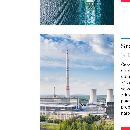
Sr
14. 
Česk
ener
od u
zása
se z
zdro
para
prod
náro