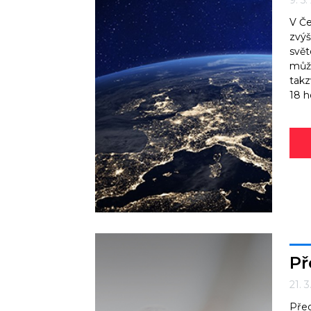
9. 5
V Če
zvýš
svět
může
takz
18 h
Př
21. 
Před