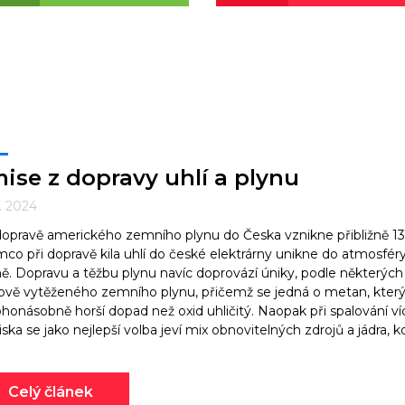
ise z dopravy uhlí a plynu
1. 2024
dopravě amerického zemního plynu do Česka vznikne přibližně 1
mco při dopravě kila uhlí do české elektrárny unikne do atmosfér
. Dopravu a těžbu plynu navíc doprovází úniky, podle některých 
ově vytěženého zemního plynu, přičemž se jedná o metan, který
onásobně horší dopad než oxid uhličitý. Naopak při spalování v
iska se jako nejlepší volba jeví mix obnovitelných zdrojů a jádra,
Celý článek