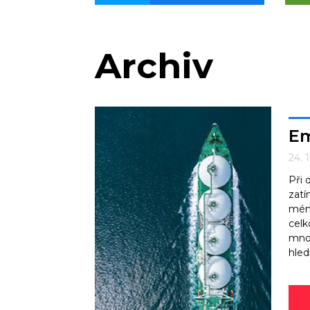
Archiv
Em
24. 
Při 
zatí
méně
celk
mnoh
hled