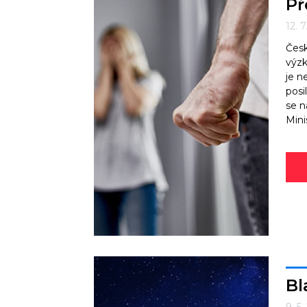
Př
12. 
Česk
výzk
je n
posi
se n
Mini
Bl