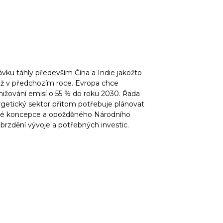
ávku táhly především Čína a Indie jakožto
ež v předchozím roce. Evropa chce
 snižování emisí o 55 % do roku 2030. Řada
ergetický sektor přitom potřebuje plánovat
tické koncepce a opožděného Národního
rzdění vývoje a potřebných investic.