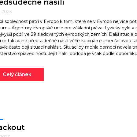
edsudečné násilí
7. 2023
á společnost patří v Evropě k těm, které se v Evropě nejvíce potý
umu Agentury Evropské unie pro základní práva. Fyzicky bylo v
ejvyšší podíl ve 29 sledovaných evropských zemích. Další studie 
luje takzvané předsudečné násilí vůči skupinám s menšinovou se
avíc často bojí situaci nahlásit. Situaci by mohla pomoci novela t
sterstvo spravedlnosti. Její finální podoba je však podle odborník
Celý článek
ackout