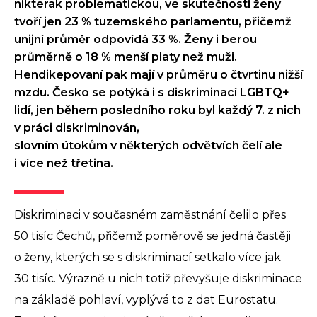
nikterak problematickou, ve skutečnosti ženy
tvoří jen 23 % tuzemského parlamentu, přičemž
unijní průměr odpovídá 33 %. Ženy i berou
průměrně o 18 % menší platy než muži.
Hendikepovaní pak mají v průměru o čtvrtinu nižší
mzdu. Česko se potýká i s diskriminací LGBTQ+
lidí, jen během posledního roku byl každý 7. z nich
v práci diskriminován,
slovním útokům v některých odvětvích čelí ale
i více než třetina.
Diskriminaci v současném zaměstnání čelilo přes
50 tisíc Čechů, přičemž poměrově se jedná častěji
o ženy, kterých se s diskriminací setkalo více jak
30 tisíc. Výrazně u nich totiž převyšuje diskriminace
na základě pohlaví, vyplývá to z dat Eurostatu.