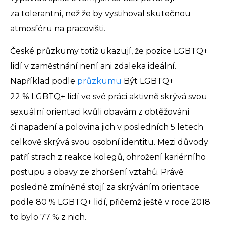
za tolerantní, než že by vystihoval skutečnou
atmosféru na pracovišti.
České průzkumy totiž ukazují, že pozice LGBTQ+
lidí v zaměstnání není ani zdaleka ideální.
Například podle
průzkumu
Být LGBTQ+
22 % LGBTQ+ lidí ve své práci aktivně skrývá svou
sexuální orientaci kvůli obavám z obtěžování
či napadení a polovina jich v posledních 5 letech
celkově skrývá svou osobní identitu. Mezi důvody
patří strach z reakce kolegů, ohrožení kariérního
postupu a obavy ze zhoršení vztahů. Právě
posledně zmíněné stojí za skrýváním orientace
podle 80 % LGBTQ+ lidí, přičemž ještě v roce 2018
to bylo 77 % z nich.