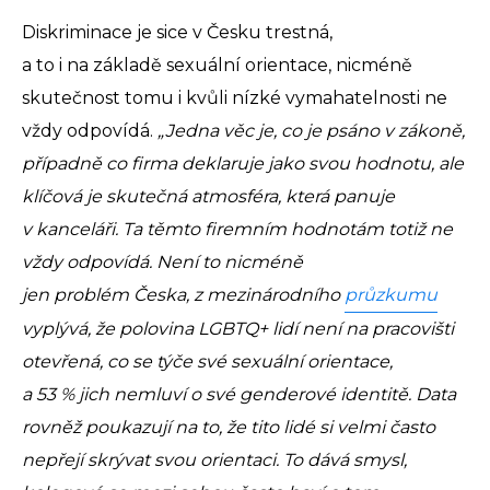
Diskriminace je sice v Česku trestná,
a to i na základě sexuální orientace, nicméně
skutečnost tomu i kvůli nízké vymahatelnosti ne
vždy odpovídá.
„Jedna věc je, co je psáno v zákoně,
případně co firma deklaruje jako svou hodnotu, ale
klíčová je skutečná atmosféra, která panuje
v kanceláři. Ta těmto firemním hodnotám totiž ne
vždy odpovídá. Není to nicméně
jen problém Česka, z mezinárodního
průzkumu
vyplývá, že polovina LGBTQ+ lidí není na pracovišti
otevřená, co se týče své sexuální orientace,
a 53 % jich nemluví o své genderové identitě. Data
rovněž poukazují na to, že tito lidé si velmi často
nepřejí skrývat svou orientaci. To dává smysl,