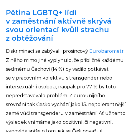
Pětina LGBTQ+ lidí
v zaměstnání aktivně skrývá
svou orientaci kvůli strachu
z obtěžování
Diskriminací se zabýval i prosincový
Eurobarometr
.
Z něho mimo jiné vyplynulo, že přibližně každému
sedmému Čechovi (14 %) by vadilo potkávat
se v pracovním kolektivu s transgender nebo
intersexuální osobou, naopak pro 77 % by toto
nepředstavovalo problém. Z eurounijního
srovnání tak Česko vychází jako 15. nejtolerantnější
země vůči transgenderu v zaměstnání. Ať už tento
výsledek vnímáme jako pozitivní, či negativní,
vypovídá spíše o tom, jak se Češi považují