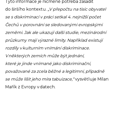
Tyto informace je nicméně potřeba zasadit
do širšího kontextu.
„V přepočtu na tisíc obyvatel
se s diskriminací v práci setkal 4. nejnižší počet
Čechů v porovnání se sledovanými evropskými
zeměmi. Jak ale ukazují další studie, mezinárodní
průzkumy mají výrazné limity. Například existují
rozdíly v kulturním vnímání diskriminace.
V některých zemích může být jednání,
které je jinde vnímané jako diskriminační,
považované za zcela běžné a legitimní, případně
se může lišit jeho míra tabuizace,“
vysvětluje Milan
Mařík z Evropy v datech.