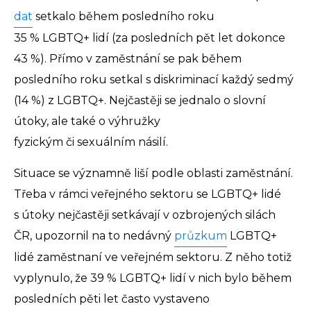
dat
setkalo během posledního roku
35 % LGBTQ+ lidí (za posledních pět let dokonce
43 %). Přímo v zaměstnání se pak během
posledního roku setkal s diskriminací každý sedmý
(14 %) z LGBTQ+. Nejčastěji se jednalo o slovní
útoky, ale také o výhružky
fyzickým či sexuálním násilí.
Situace se významně liší podle oblasti zaměstnání.
Třeba v rámci veřejného sektoru se LGBTQ+ lidé
s útoky nejčastěji setkávají v ozbrojených silách
ČR, upozornil na to nedávný
průzkum
LGBTQ+
lidé zaměstnaní ve veřejném sektoru. Z něho totiž
vyplynulo, že 39 % LGBTQ+ lidí v nich bylo během
posledních pěti let často vystaveno