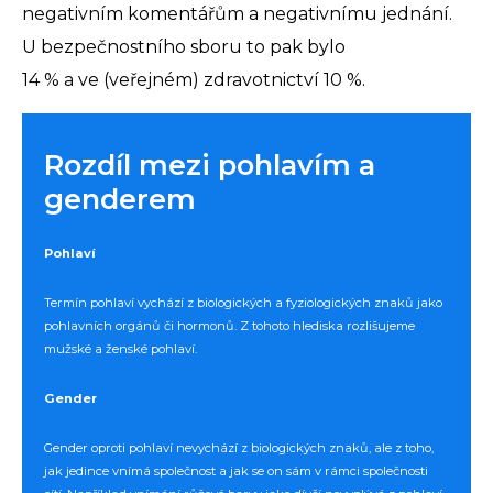
negativním komentářům a negativnímu jednání.
U bezpečnostního sboru to pak bylo
14 % a ve (veřejném) zdravotnictví 10 %.
Rozdíl mezi pohlavím a
genderem
Pohlaví
Termín pohlaví vychází z biologických a fyziologických znaků jako
pohlavních orgánů či hormonů. Z tohoto hlediska rozlišujeme
mužské a ženské pohlaví.
Gender
Gender oproti pohlaví nevychází z biologických znaků, ale z toho,
jak jedince vnímá společnost a jak se on sám v rámci společnosti