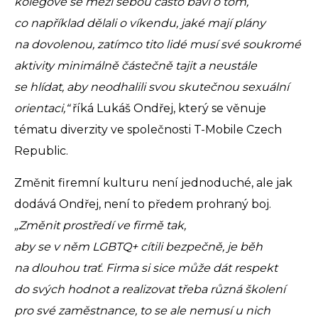
kolegové se mezi sebou často baví o tom,
co například dělali o víkendu, jaké mají plány
na dovolenou, zatímco tito lidé musí své soukromé
aktivity minimálně částečně tajit a neustále
se hlídat, aby neodhalili svou skutečnou sexuální
orientaci,“
říká Lukáš Ondřej, který se věnuje
tématu diverzity ve společnosti T-Mobile Czech
Republic.
Změnit firemní kulturu není jednoduché, ale jak
dodává Ondřej, není to předem prohraný boj.
„Změnit prostředí ve firmě tak,
aby se v něm LGBTQ+ cítili bezpečně, je běh
na dlouhou trať. Firma si sice může dát respekt
do svých hodnot a realizovat třeba různá školení
pro své zaměstnance, to se ale nemusí u nich