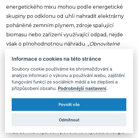
energetického mixu mohou podle energetické
skupiny po odklonu od uhlí nahradit elektrárny
poháněné zemním plynem, zdroje spalující
biomasu nebo zařízení využívající odpad, nejde
však o plnohodnotnou náhradu.
„Obnovitelné
zdroje energie mohou vzhledem ke své výrobě
Informace o cookies na této stránce
závislé na počasí nahradit pouze část spalovaného
Soubory cookie používáme ke shromažďování a
uhlí či plynu, nikoliv fosilní zdroje jako takové,“
analýze informací o výkonu a používání webu, zajištění
dodává Sáričková Benešová.
fungování funkcí ze sociálních médií a ke zlepšení a
přizpůsobení obsahu.
Podrobnější nastavení
.
Společnost ČEZ, která je největším výrobcem
elektřiny v Česku, počítá s ukončením výroby
Povolit vše
elektřiny v uhelných elektrárnách dříve než v roce
Odmítnout
2030. Podle mluvčího Skupiny ČEZ Ladislava
Kříže se kvůli výši cen povolenek výroba energie