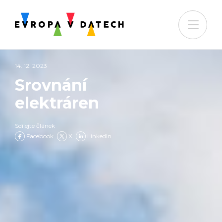
14. 12. 2023
Srovnání
elektráren
Sdílejte článek
Facebook
X
LinkedIn