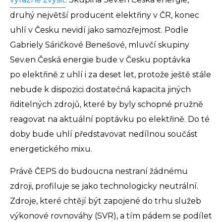
druhý největší producent elektřiny v ČR, konec
uhlí v Česku nevidí jako samozřejmost. Podle
Gabriely Sáričkové Benešové, mluvčí skupiny
Sev.en Česká energie bude v Česku poptávka
po elektřině z uhlí i za deset let, protože ještě stále
nebude k dispozici dostatečná kapacita jiných
řiditelných zdrojů, které by byly schopné pružně
reagovat na aktuální poptávku po elektřině. Do té
doby bude uhlí představovat nedílnou součást
energetického mixu.
Právě ČEPS do budoucna nestraní žádnému
zdroji, profiluje se jako technologicky neutrální.
Zdroje, které chtějí být zapojené do trhu služeb
výkonové rovnováhy (SVR), a tím pádem se podílet