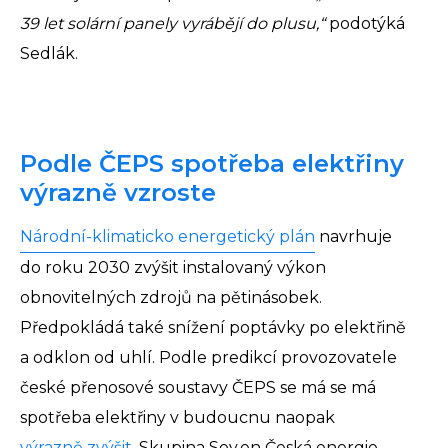
39 let solární panely vyrábějí do plusu,“
podotýká
Sedlák.
Podle ČEPS spotřeba elektřiny
výrazně vzroste
Národní-klimaticko energetický plán
navrhuje
do roku 2030 zvýšit instalovaný výkon
obnovitelných zdrojů na pětinásobek.
Předpokládá také snížení poptávky po elektřině
a odklon od uhlí. Podle predikcí provozovatele
české přenosové soustavy ČEPS se má se má
spotřeba elektřiny v budoucnu naopak
výrazně zvýšit
. Skupina Sev.en Česká energie,