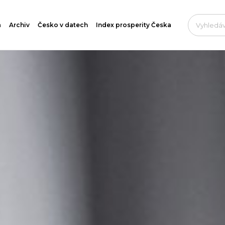
a
Archiv
Česko v datech
Index prosperity Česka