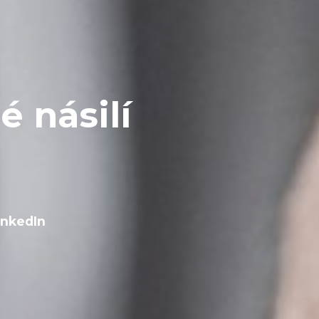
 násilí
inkedIn