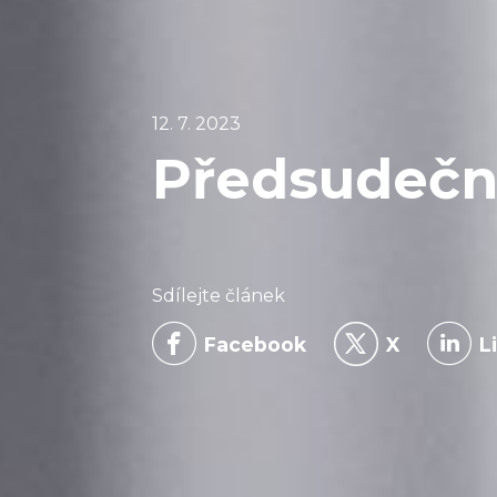
12. 7. 2023
Předsudečné
Sdílejte článek
Facebook
X
L