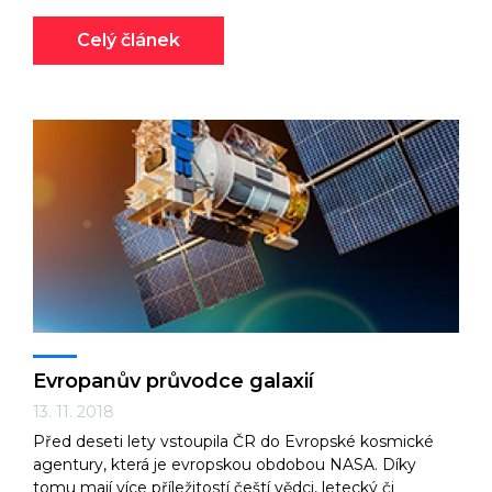
Celý článek
Evropanův průvodce galaxií
13. 11. 2018
Před deseti lety vstoupila ČR do Evropské kosmické
agentury, která je evropskou obdobou NASA. Díky
tomu mají více příležitostí čeští vědci, letecký či