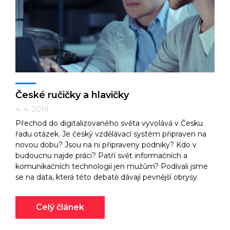
Technologie
Ekonomika a byznys
České ručičky a hlavičky
4. 4. 2019
Přechod do digitalizovaného světa vyvolává v Česku
Kultura a sport
řadu otázek. Je český vzdělávací systém připraven na
novou dobu? Jsou na ni připraveny podniky? Kdo v
budoucnu najde práci? Patří svět informačních a
komunikačních technologií jen mužům? Podívali jsme
se na data, která této debatě dávají pevnější obrysy.
Celý článek