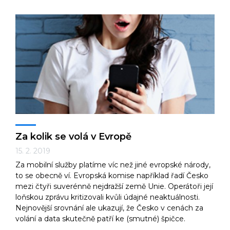
Za kolik se volá v Evropě
15. 2. 2019
Za mobilní služby platíme víc než jiné evropské národy,
to se obecně ví. Evropská komise například řadí Česko
mezi čtyři suverénně nejdražší země Unie. Operátoři její
loňskou zprávu kritizovali kvůli údajné neaktuálnosti.
Nejnovější srovnání ale ukazují, že Česko v cenách za
volání a data skutečně patří ke (smutné) špičce.