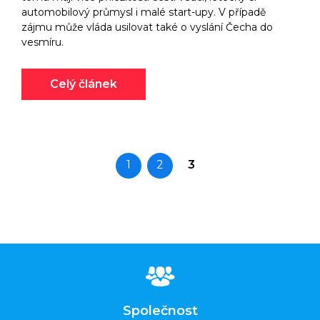
automobilový průmysl i malé start-upy. V případě
zájmu může vláda usilovat také o vyslání Čecha do
vesmíru.
Celý článek
1
2
3
Společnost