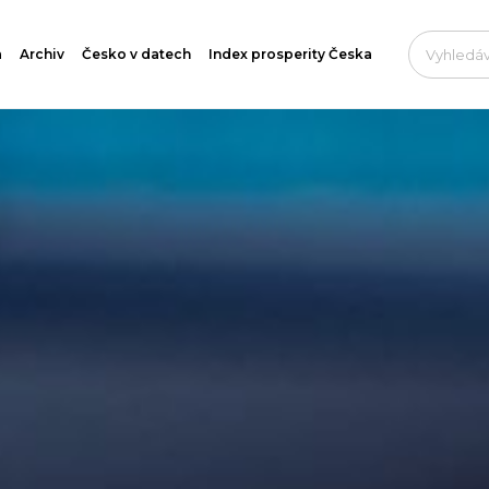
a
Archiv
Česko v datech
Index prosperity Česka