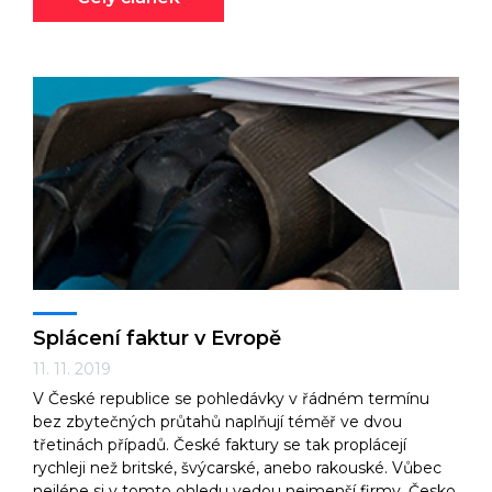
Splácení faktur v Evropě
11. 11. 2019
V České republice se pohledávky v řádném termínu
bez zbytečných průtahů naplňují téměř ve dvou
třetinách případů. České faktury se tak proplácejí
rychleji než britské, švýcarské, anebo rakouské. Vůbec
nejlépe si v tomto ohledu vedou nejmenší firmy. Česko