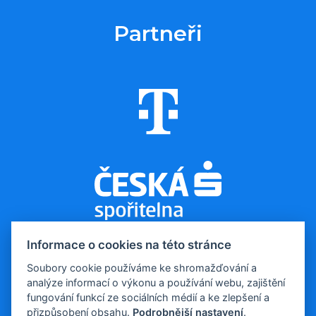
Partneři
Informace o cookies na této stránce
Soubory cookie používáme ke shromažďování a
analýze informací o výkonu a používání webu, zajištění
© 2026, Evropa v datech
fungování funkcí ze sociálních médií a ke zlepšení a
Kontakt pro média:
tomas.odstrcil@dfmg.cz
přizpůsobení obsahu.
Podrobnější nastavení
.