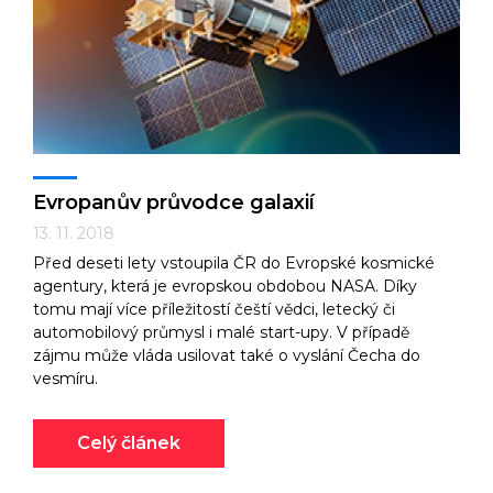
Evropanův průvodce galaxií
13. 11. 2018
Před deseti lety vstoupila ČR do Evropské kosmické
agentury, která je evropskou obdobou NASA. Díky
tomu mají více příležitostí čeští vědci, letecký či
automobilový průmysl i malé start-upy. V případě
zájmu může vláda usilovat také o vyslání Čecha do
vesmíru.
Celý článek