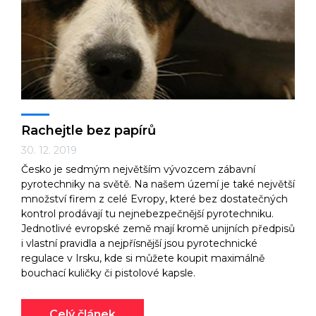
Technologie
Ekonomika a byznys
Rachejtle bez papírů
30. 12. 2019
Česko je sedmým největším vývozcem zábavní
Kultura a sport
pyrotechniky na světě. Na našem území je také největší
množství firem z celé Evropy, které bez dostatečných
kontrol prodávají tu nejnebezpečnější pyrotechniku.
Jednotlivé evropské země mají kromě unijních předpisů
i vlastní pravidla a nejpřísnější jsou pyrotechnické
regulace v Irsku, kde si můžete koupit maximálně
bouchací kuličky či pistolové kapsle.
Celý článek