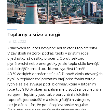
Teplárny a krize energií
13. 12. 2022
Zdražování se letos nevyhne ani sektoru teplárenství.
V závislosti na zdroji podraží teplo v příštím roce
o jednotky až desítky procent. Oproti sektoru
plynárenství nebo energetiky je ale teplo stále levnější
a stabilnější komoditou, kterou využívá téměř
40 % českých domácností a 45 % nově zkolaudovaných
bytů. V teplárenství prozatím hrají prim fosilní zdroje,
rychle se ale zvyšuje podíl biomasy, která v letošním
roce tvoří 10 % objemu paliva a je v současnosti levným
zdrojem. Teplárny jsou tak v porovnání s lokálními
topeništi jednodušším a ekologičtějším zdrojem,
což je dáno i tím, že podléhají evropské regulaci.