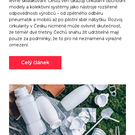
levné skládkování. Cestu ven ukazují cirkulární obchodní
modely a kolektivní systémy jako nástroje rozšířené
odpovědnosti výrobců –⁠⁠⁠⁠⁠⁠ od zpětného odběru
pneumatik a mobilů až po pilotní sběr nábytku. Rozvoj
cirkularity v Česku nicméně může ovlivnit skutečnost,
že téměř dvě třetiny Čechů snahu žít udržitelně mají
pouze za podmínky, že to pro ně neznamená výrazné
omezení.
Celý článek