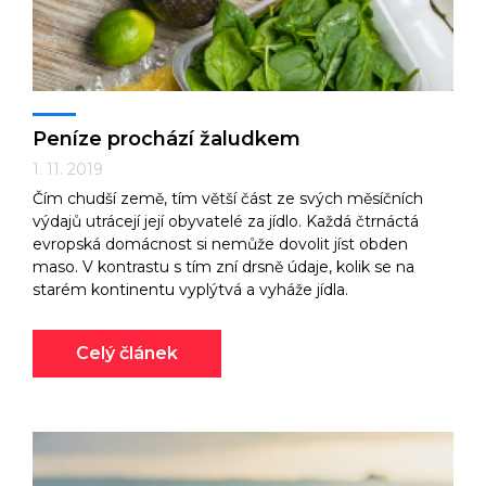
Peníze prochází žaludkem
1. 11. 2019
Čím chudší země, tím větší část ze svých měsíčních
výdajů utrácejí její obyvatelé za jídlo. Každá čtrnáctá
evropská domácnost si nemůže dovolit jíst obden
maso. V kontrastu s tím zní drsně údaje, kolik se na
starém kontinentu vyplýtvá a vyháže jídla.
Celý článek