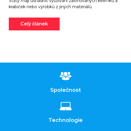
Státy mají usnadnit využívání zálohovaných kelímků a
krabiček nebo výrobků z jiných materiálů.
Celý článek
Společnost
Technologie