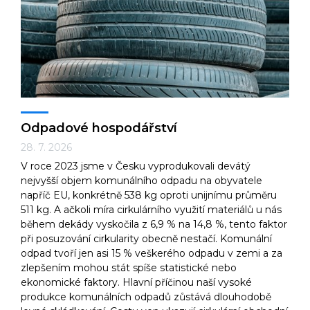
Technologie
Ekonomika a byznys
Odpadové hospodářství
28. 7. 2026
V roce 2023 jsme v Česku vyprodukovali devátý
Kultura a sport
nejvyšší objem komunálního odpadu na obyvatele
napříč EU, konkrétně 538 kg oproti unijnímu průměru
511 kg. A ačkoli míra cirkulárního využití materiálů u nás
během dekády vyskočila z 6,9 % na 14,8 %, tento faktor
při posuzování cirkularity obecně nestačí. Komunální
odpad tvoří jen asi 15 % veškerého odpadu v zemi a za
zlepšením mohou stát spíše statistické nebo
ekonomické faktory. Hlavní příčinou naší vysoké
produkce komunálních odpadů zůstává dlouhodobě