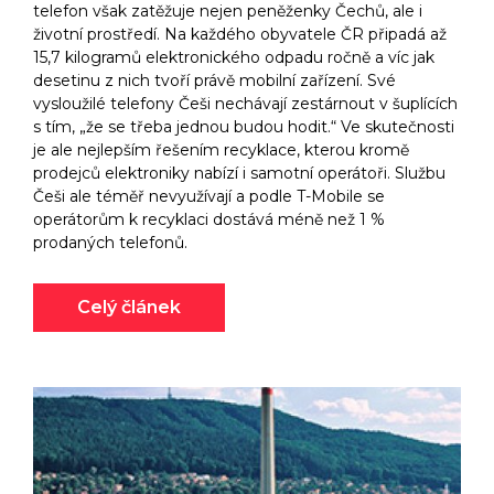
telefon však zatěžuje nejen peněženky Čechů, ale i
životní prostředí. Na každého obyvatele ČR připadá až
15,7 kilogramů elektronického odpadu ročně a víc jak
desetinu z nich tvoří právě mobilní zařízení. Své
vysloužilé telefony Češi nechávají zestárnout v šuplících
s tím, „že se třeba jednou budou hodit.“ Ve skutečnosti
je ale nejlepším řešením recyklace, kterou kromě
prodejců elektroniky nabízí i samotní operátoři. Službu
Češi ale téměř nevyužívají a podle T-Mobile se
operátorům k recyklaci dostává méně než 1 %
prodaných telefonů.
Celý článek