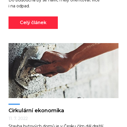
Do budoucna by se navíc měly orientovat více
i na odpad.
Celý článek
Cirkulární ekonomika
11. 7. 2022
Stavba bytových domů je v Česku čím dál dražší,