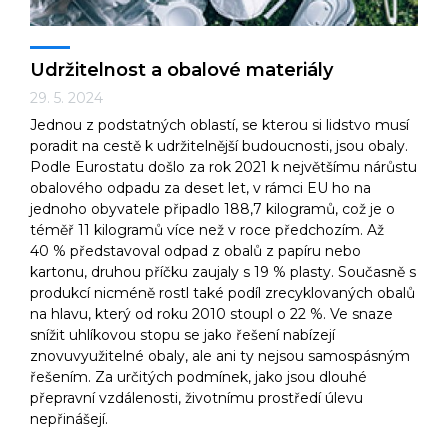
Udržitelnost a obalové materiály
29. 5. 2024
Jednou z podstatných oblastí, se kterou si lidstvo musí
poradit na cestě k udržitelnější budoucnosti, jsou obaly.
Podle Eurostatu došlo za rok 2021 k největšímu nárůstu
obalového odpadu za deset let, v rámci EU ho na
jednoho obyvatele připadlo 188,7 kilogramů, což je o
téměř 11 kilogramů více než v roce předchozím. Až
40 % představoval odpad z obalů z papíru nebo
kartonu, druhou příčku zaujaly s 19 % plasty. Současně s
produkcí nicméně rostl také podíl zrecyklovaných obalů
na hlavu, který od roku 2010 stoupl o 22 %. Ve snaze
snížit uhlíkovou stopu se jako řešení nabízejí
znovuvyužitelné obaly, ale ani ty nejsou samospásným
řešením. Za určitých podmínek, jako jsou dlouhé
přepravní vzdálenosti, životnímu prostředí úlevu
nepřinášejí.