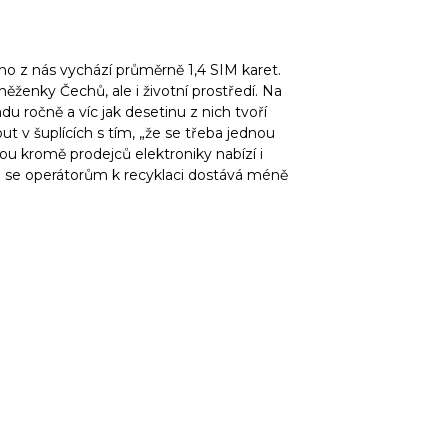
ho z nás vychází průměrně 1,4 SIM karet.
ěženky Čechů, ale i životní prostředí. Na
 ročně a víc jak desetinu z nich tvoří
ut v šuplících s tím, „že se třeba jednou
ou kromě prodejců elektroniky nabízí i
le se operátorům k recyklaci dostává méně