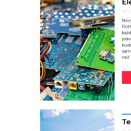
El
14. 
Nový
Potř
každ
práv
budo
samo
než 
Te