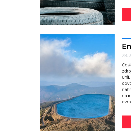
En
28. 
Česk
zdro
uhlí
dovo
náhr
na i
evro