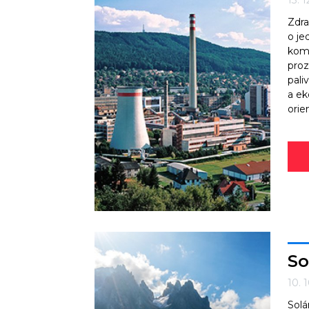
13. 
Zdra
o je
komo
proz
pali
a ek
orie
So
10. 
Solá