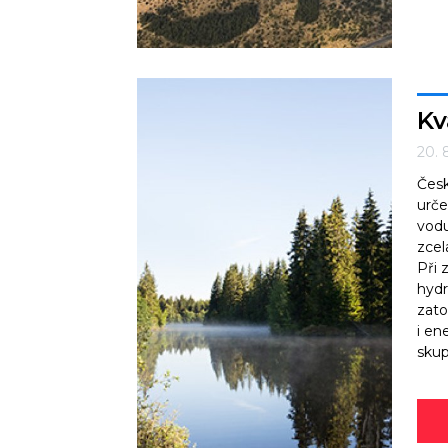
Kv
20. 
Česk
urče
vodu
zcel
Při 
hydr
zato
i en
skup