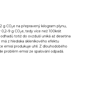
32 g CO
e na přepravený kilogram plynu,
2
y 0,2–9 g CO
e, tedy více než 100krát
2
odhadů totiž do ovzduší uniká až desetina
 má z hlediska skleníkového efektu
íce emisí produkuje uhlí. Z dlouhodobého
 kde problém emisí ze spalování odpadá.