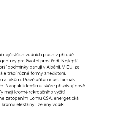
 nejčistších vodních ploch v přírodě
entury pro životní prostředí. Nejlepší
í podmínky panují v Albánii. V EU lze
le trápí různé formy znečištění.
ům a lékům. Právě přítomnost farmak
ch. Naopak k lepšímu skóre přispívají nově
Ty mají kromě rekreačního vyžití
ikne zatopením Lomu ČSA, energetická
 kromě elektřiny i zelený vodík.