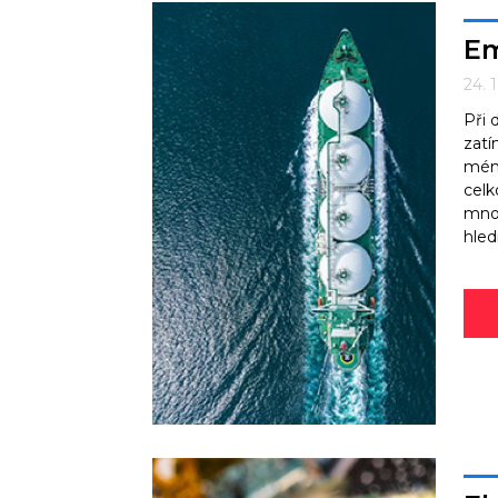
Em
24. 
Při 
zatí
méně
celk
mnoh
hled