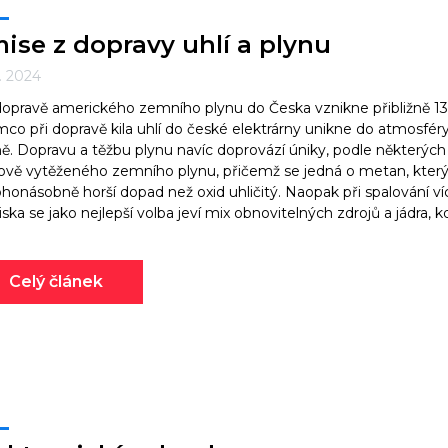
ise z dopravy uhlí a plynu
1. 2024
dopravě amerického zemního plynu do Česka vznikne přibližně 1
mco při dopravě kila uhlí do české elektrárny unikne do atmosfér
. Dopravu a těžbu plynu navíc doprovází úniky, podle některých 
ově vytěženého zemního plynu, přičemž se jedná o metan, který
onásobně horší dopad než oxid uhličitý. Naopak při spalování v
iska se jako nejlepší volba jeví mix obnovitelných zdrojů a jádra,
Celý článek