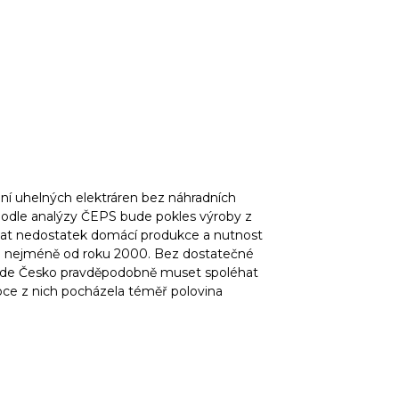
í uhelných elektráren bez náhradních
 Podle analýzy ČEPS bude pokles výroby z
menat nedostatek domácí produkce a nutnost
je nejméně od roku 2000. Bez dostatečné
bude Česko pravděpodobně muset spoléhat
roce z nich pocházela téměř polovina