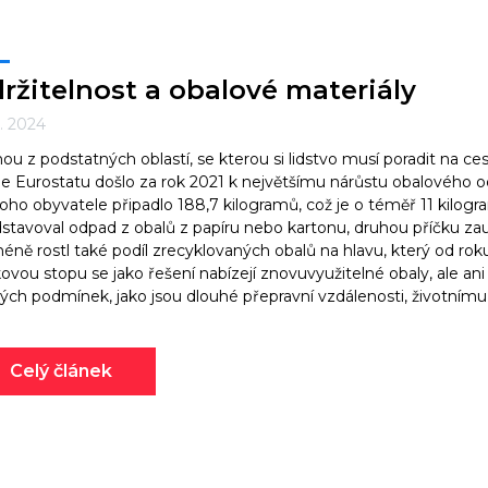
ržitelnost a obalové materiály
5. 2024
ou z podstatných oblastí, se kterou si lidstvo musí poradit na cest
e Eurostatu došlo za rok 2021 k největšímu nárůstu obalového o
oho obyvatele připadlo 188,7 kilogramů, což je o téměř 11 kilog
stavoval odpad z obalů z papíru nebo kartonu, druhou příčku zauj
éně rostl také podíl zrecyklovaných obalů na hlavu, který od roku
kovou stopu se jako řešení nabízejí znovuvyužitelné obaly, ale 
tých podmínek, jako jsou dlouhé přepravní vzdálenosti, životnímu 
Celý článek