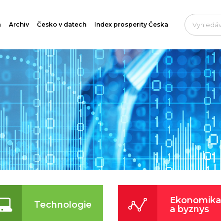
a
Archiv
Česko v datech
Index prosperity Česka
Ekonomika
Technologie
a byznys