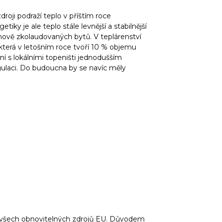
droji podraží teplo v příštím roce
iky je ale teplo stále levnější a stabilnější
ově zkolaudovaných bytů. V teplárenství
, která v letošním roce tvoří 10 % objemu
ní s lokálními topeništi jednodušším
egulaci. Do budoucna by se navíc měly
 ze všech obnovitelných zdrojů EU. Důvodem