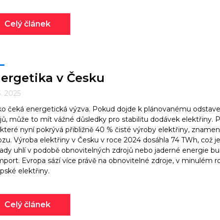
Celý článek
ergetika v Česku
3. 2025
o čeká energetická výzva. Pokud dojde k plánovanému odstaven
jů, může to mít vážné důsledky pro stabilitu dodávek elektřiny.
, které nyní pokrývá přibližně 40 % čisté výroby elektřiny, zna
zu. Výroba elektřiny v Česku v roce 2024 dosáhla 74 TWh, což 
ady uhlí v podobě obnovitelných zdrojů nebo jaderné energie 
mport. Evropa sází více právě na obnovitelné zdroje, v minulém 
pské elektřiny.
Celý článek