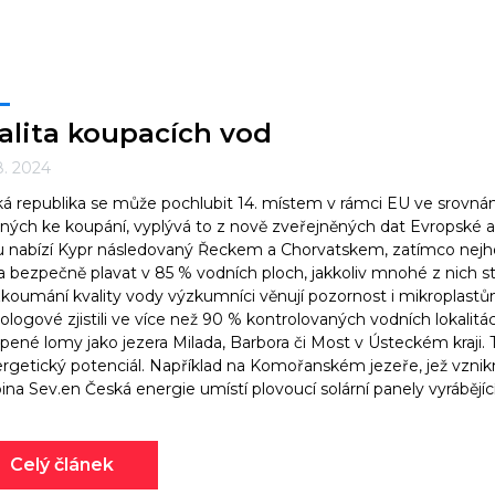
alita koupacích vod
8. 2024
á republika se může pochlubit 14. místem v rámci EU ve srovnání
ných ke koupání, vyplývá to z nově zveřejněných dat Evropské ag
 nabízí Kypr následovaný Řeckem a Chorvatskem, zatímco nejhorš
a bezpečně plavat v 85 % vodních ploch, jakkoliv mnohé z nich stá
zkoumání kvality vody výzkumníci věnují pozornost i mikroplast
ologové zjistili ve více než 90 % kontrolovaných vodních lokalitá
pené lomy jako jezera Milada, Barbora či Most v Ústeckém kraji. 
ergetický potenciál. Například na Komořanském jezeře, jež vzn
ina Sev.en Česká energie umístí plovoucí solární panely vyrábějící
Celý článek