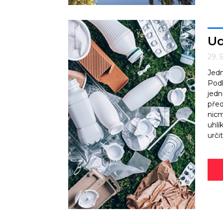
Ud
29. 
Jedn
Podl
jedn
před
nicm
uhlí
urči