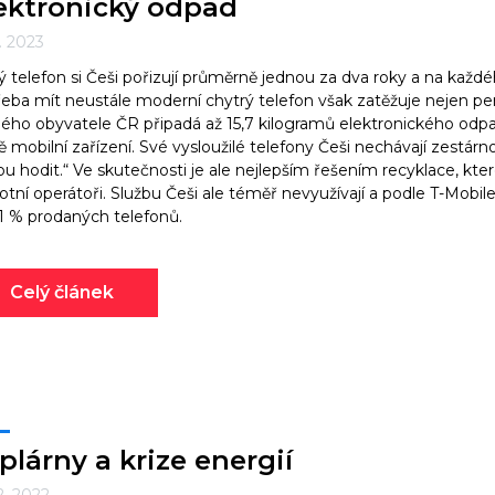
ektronický odpad
2. 2023
 telefon si Češi pořizují průměrně jednou za dva roky a na každé
eba mít neustále moderní chytrý telefon však zatěžuje nejen pen
ého obyvatele ČR připadá až 15,7 kilogramů elektronického odpadu
ě mobilní zařízení. Své vysloužilé telefony Češi nechávají zestárno
u hodit.“ Ve skutečnosti je ale nejlepším řešením recyklace, kter
tní operátoři. Službu Češi ale téměř nevyužívají a podle T-Mobi
1 % prodaných telefonů.
Celý článek
plárny a krize energií