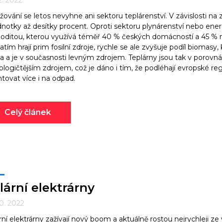
12. 2022
žování se letos nevyhne ani sektoru teplárenství. V závislosti na z
dnotky až desítky procent. Oproti sektoru plynárenství nebo energet
ditou, kterou využívá téměř 40 % českých domácností a 45 % n
atím hrají prim fosilní zdroje, rychle se ale zvyšuje podíl biomasy
va a je v současnosti levným zdrojem. Teplárny jsou tak v porovná
ologičtějším zdrojem, což je dáno i tím, že podléhají evropské r
ntovat více i na odpad.
Celý článek
lární elektrárny
10. 2022
rní elektrárny zažívají nový boom a aktuálně rostou nejrychleji