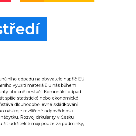
středí
unálního odpadu na obyvatele napříč EU,
lárního využití materiálů u nás během
ularity obecně nestačí. Komunální odpad
át spíše statistické nebo ekonomické
ůstává dlouhodobě levné skládkování.
ako nástroje rozšířené odpovědnosti
r nábytku. Rozvoj cirkularity v Česku
 žít udržitelně mají pouze za podmínky,