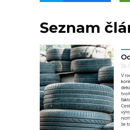
Seznam čl
Od
28. 
V ro
konk
deká
tvoř
fakt
Cest
výro
nicm
že t