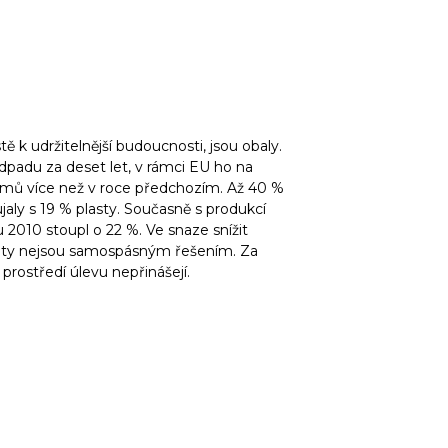
ě k udržitelnější budoucnosti, jsou obaly.
dpadu za deset let, v rámci EU ho na
ramů více než v roce předchozím. Až 40 %
aly s 19 % plasty. Současně s produkcí
 2010 stoupl o 22 %. Ve snaze snížit
ani ty nejsou samospásným řešením. Za
prostředí úlevu nepřinášejí.