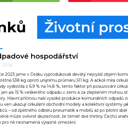
ánků
Životní pro
padové hospodářství
7. 2026
ce 2023 jsme v Česku vyprodukovali devátý nejvyšší objem kom
rétně 538 kg oproti unijnímu průměru 511 kg. A ačkoli míra cirku
dy vyskočila z 6,9 % na 14,8 %, tento faktor při posuzování cirk
í jen asi 15 % veškerého odpadu v zemi a za zlepšením mohou st
ory. Hlavní příčinou naší vysoké produkce komunálních odpadů z
u ven ukazují cirkulární obchodní modely a kolektivní systémy j
bců –⁠⁠⁠⁠⁠⁠ od zpětného odběru pneumatik a mobilů až po pilotní sbě
éně může ovlivnit skutečnost, že téměř dvě třetiny Čechů snahu
o pro ně neznamená výrazné omezení.