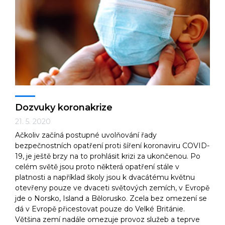
Dozvuky koronakrize
21. 5. 2020
Ačkoliv začíná postupné uvolňování řady
bezpečnostních opatření proti šíření koronaviru COVID-
19, je ještě brzy na to prohlásit krizi za ukončenou. Po
celém světě jsou proto některá opatření stále v
platnosti a například školy jsou k dvacátému květnu
otevřeny pouze ve dvaceti světových zemích, v Evropě
jde o Norsko, Island a Bělorusko. Zcela bez omezení se
dá v Evropě přicestovat pouze do Velké Británie.
Většina zemí nadále omezuje provoz služeb a teprve