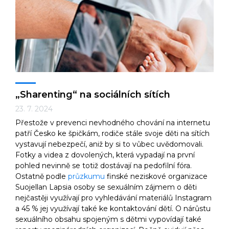
Technologie
Ekonomika a byznys
„Sharenting“ na sociálních sítích
23. 7. 2024
Přestože v prevenci nevhodného chování na internetu
Kultura a sport
patří Česko ke špičkám, rodiče stále svoje děti na sítích
vystavují nebezpečí, aniž by si to vůbec uvědomovali.
Fotky a videa z dovolených, která vypadají na první
pohled nevinně se totiž dostávají na pedofilní fóra.
Ostatně podle
průzkumu
finské neziskové organizace
Suojellan Lapsia osoby se sexuálním zájmem o děti
nejčastěji využívají pro vyhledávání materiálů Instagram
a 45 % jej využívají také ke kontaktování dětí. O nárůstu
sexuálního obsahu spojeným s dětmi vypovídají také