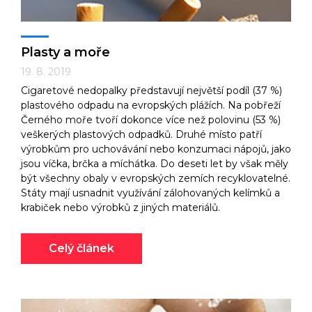
Plasty a moře
19. 8. 2019
Cigaretové nedopalky představují největší podíl (37 %)
plastového odpadu na evropských plážích. Na pobřeží
Černého moře tvoří dokonce více než polovinu (53 %)
veškerých plastových odpadků. Druhé místo patří
výrobkům pro uchovávání nebo konzumaci nápojů, jako
jsou víčka, brčka a míchátka. Do deseti let by však měly
být všechny obaly v evropských zemích recyklovatelné.
Státy mají usnadnit využívání zálohovaných kelímků a
krabiček nebo výrobků z jiných materiálů.
Celý článek