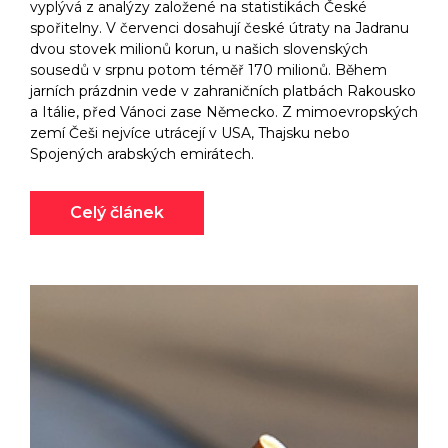
vyplývá z analýzy založené na statistikách České
spořitelny. V červenci dosahují české útraty na Jadranu
dvou stovek milionů korun, u našich slovenských
sousedů v srpnu potom téměř 170 milionů. Během
jarních prázdnin vede v zahraničních platbách Rakousko
a Itálie, před Vánoci zase Německo. Z mimoevropských
zemí Češi nejvíce utrácejí v USA, Thajsku nebo
Spojených arabských emirátech.
Celý článek