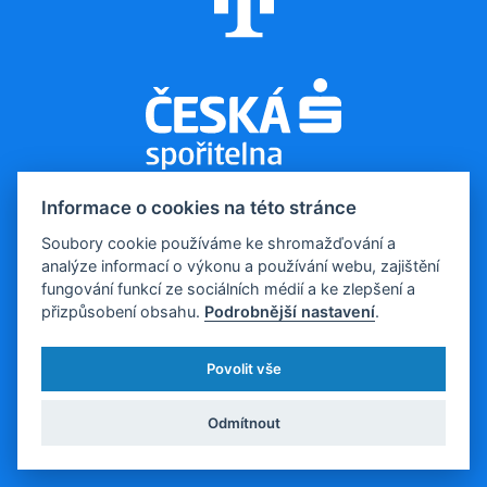
Informace o cookies na této stránce
Soubory cookie používáme ke shromažďování a
analýze informací o výkonu a používání webu, zajištění
© 2026, Evropa v datech
fungování funkcí ze sociálních médií a ke zlepšení a
Kontakt pro média:
tomas.odstrcil@dfmg.cz
přizpůsobení obsahu.
Podrobnější nastavení
.
Sociální sítě:
Povolit vše
Všechna data poskytujeme volně ke stažení a k následné
publikaci.
Odmítnout
Vytvořila a provozuje: