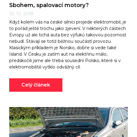
Sbohem, spalovací motory?
10. 10. 2018
Když kolem vás na české silnici projede elektromobil, je
to pořád ještě trochu jako zjevení. V některých částech
Evropy už ale tichá auta bez výfuků takovou pozornost
nebudí. Stávají se totiž běžnou součástí provozu.
Klasickým příkladem je Norsko, dobře si vede také
Island. V Česku je zatím aut na elektřinu málo,
předskočili jsme ale třeba sousední Polsko, které si v
elektromobilitě vytklo odvážný cíl.
Celý článek