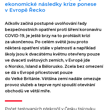
ekonomické následky krize ponese
v Evropě Řecko
Ačkoliv začíná postupné uvolňování řady
bezpečnostních opatření proti šíření koronaviru
COVID-19, je ještě brzy na to prohlásit krizi
za ukončenou. Po celém světě jsou proto
některá opatření stále v platnosti a například
školy jsou k dvacátému květnu otevřeny pouze
ve dvaceti světových zemích, v Evropě jde
o Norsko, Island a Bělorusko. Zcela bez omezení
se dá v Evropě přicestovat pouze
do Velké Británie. Většina zemí nadále omezuje
provoz služeb a teprve nyní spouští otevírání
obchodů ve větší míře.
Počet testovaných překročil v Česku tisícovku