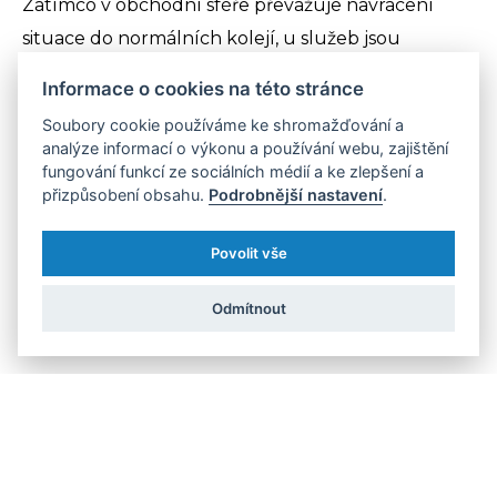
Zatímco v obchodní sféře převažuje navracení
situace do normálních kolejí, u služeb jsou
evropské státy stále opatrnější. Jsou proto nadále
Informace o cookies na této stránce
pozastaveny v téměř polovině Evropy. Ačkoliv
Soubory cookie používáme ke shromažďování a
západní státy odkládají opětovné spuštění služeb
analýze informací o výkonu a používání webu, zajištění
na pozdější data, ve střední Evropě včetně Česka
fungování funkcí ze sociálních médií a ke zlepšení a
přizpůsobení obsahu.
Podrobnější nastavení
.
už rozvolňování začalo. Každá země má však
vlastní pravidla, a ani v jednotlivých státech se tak
Povolit vše
služby nespouštějí zároveň, ale ve vlnách podle
jejich charakteru či bezpečnosti provozu.
Odmítnout
Výuka na dálku trvá dál
Zdaleka nejopatrnější jsou státy u vzdělávací sféry,