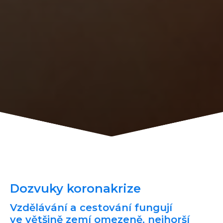
Dozvuky koronakrize
Vzdělávání a cestování fungují
ve většině zemí omezeně, nejhorší