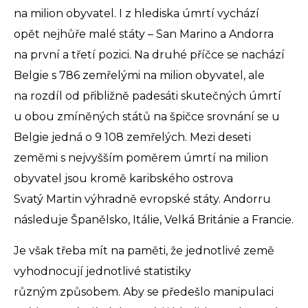
na milion obyvatel. I z hlediska úmrtí vychází
opět nejhůře malé státy – San Marino a Andorra
na první a třetí pozici. Na druhé příčce se nachází
Belgie s 786 zemřelými na milion obyvatel, ale
na rozdíl od přibližně padesáti skutečných úmrtí
u obou zmíněných států na špičce srovnání se u
Belgie jedná o 9 108 zemřelých. Mezi deseti
zeměmi s nejvyšším poměrem úmrtí na milion
obyvatel jsou kromě karibského ostrova
Svatý Martin výhradně evropské státy. Andorru
následuje Španělsko, Itálie, Velká Británie a Francie.
Je však třeba mít na paměti, že jednotlivé země
vyhodnocují jednotlivé statistiky
různým způsobem. Aby se předešlo manipulaci