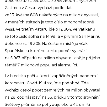
dokonce až na 35. pozici ze 48 zkoumaných zemí.
Zatímco v Česku vychází podle dat
ze 13. května 808 nakažených na milion obyvatel,
v menších státech je toto číslo mnohonásobně
vyšší. Ve třetím Kataru jde o 12 384, ve Vatikánu
se toto číslo šplhá na 14 981 a v prvním San Marinu
dokonce na 19 305. Na šestém místě je však
Španělsko, u kterého tento poměr vychází
na 5 963 případů na milion obyvatel, což je při jeho
téměř 7 milionové populaci alarmující.
I z hlediska počtu úmrtí zapříčiněných pandemií
koronaviru Covid-19 si stojíme podobně. Zde
vychází český počet zemřelých na milion obyvatel
na 28, což nás staví na 53. příčku v tomto srovnání.
Světový průměr se pohybuje okolo 42 úmrtí