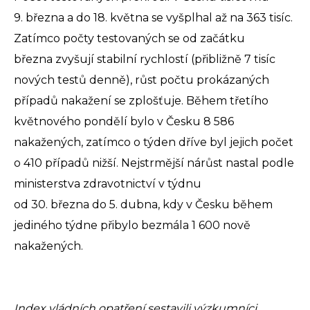
9. března a do 18. května se vyšplhal až na 363 tisíc.
Zatímco počty testovaných se od začátku
března zvyšují stabilní rychlostí (přibližně 7 tisíc
nových testů denně), růst počtu prokázaných
případů nakažení se zplošťuje. Během třetího
květnového pondělí bylo v Česku 8 586
nakažených, zatímco o týden dříve byl jejich počet
o 410 případů nižší. Nejstrmější nárůst nastal podle
ministerstva zdravotnictví v týdnu
od 30. března do 5. dubna, kdy v Česku během
jediného týdne přibylo bezmála 1 600 nově
nakažených.
Index vládních opatření sestavili výzkumníci