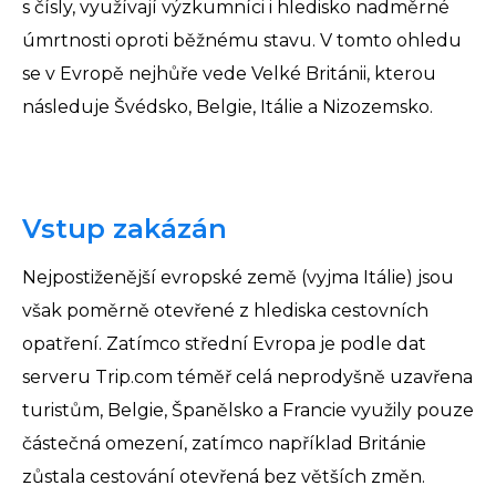
s čísly, využívají výzkumníci i hledisko nadměrné
úmrtnosti oproti běžnému stavu. V tomto ohledu
se v Evropě nejhůře vede Velké Británii, kterou
následuje Švédsko, Belgie, Itálie a Nizozemsko.
Vstup zakázán
Nejpostiženější evropské země (vyjma Itálie) jsou
však poměrně otevřené z hlediska cestovních
opatření. Zatímco střední Evropa je podle dat
serveru Trip.com téměř celá neprodyšně uzavřena
turistům, Belgie, Španělsko a Francie využily pouze
částečná omezení, zatímco například Británie
zůstala cestování otevřená bez větších změn.