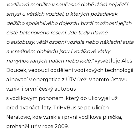
vodíková mobilita v současné době dává největší
smysl u větších vozidel, u kterých požadavek
delšího spolehlivého dojezdu brzdí možnosti jejich
čistě bateriového řešení. Jde tedy hlavně
o autobusy, větší osobní vozidla nebo nákladní auta
a v reálném dohledu jsou i vodíkové vlaky
na vytipovaných tratích nebo lodě,“
vysvětluje Aleš
Doucek, vedoucí oddělení vodíkových technologií
a inovací v energetice z ÚJV Řež. V tomto ústavu
vznikl i první český autobus
s vodíkovým pohonem, který do ulic vyjel už
před dvanácti lety. TriHyBus se po ulicích
Neratovic, kde vznikla i první vodíková plnička,
proháněl už v roce 2009.