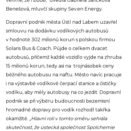
věříme, že i bude,“
uvedla Gabriela Sáričková
Benešová, mluvčí skupiny Sev.en Energy.
Dopravní podnik města Ústí nad Labem uzavřel
smlouvu na dodávku vodíkových autobusů
v hodnotě 302 milionů korun s polskou firmou
Solaris Bus & Coach. Půjde o celkem dvacet
autobusů, přičemž každé vozidlo vyjde na zhruba
15 milionů korun, tedy asi na trojnásobek ceny
běžného autobusu na naftu. Město navíc pracuje
i na výstavbě vodíkové čerpací stanice a čističky
vodíku, aby měly autobusy na co jezdit. Dopravní
podnik se při výběru budoucnosti bezemisní
hromadné dopravy pro vodík rozhodl takřka
okamžitě.
„Hlavní roli v tomto směru sehrála
skutečnost, že ústecká společnost Spolchemie