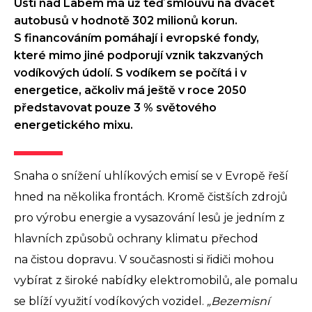
Ústí nad Labem má už teď smlouvu na dvacet
autobusů v hodnotě 302 milionů korun.
S financováním pomáhají i evropské fondy,
které mimo jiné podporují vznik takzvaných
vodíkových údolí. S vodíkem se počítá i v
energetice, ačkoliv má ještě v roce 2050
představovat pouze 3 % světového
energetického mixu.
Snaha o snížení uhlíkových emisí se v Evropě řeší
hned na několika frontách. Kromě čistších zdrojů
pro výrobu energie a vysazování lesů je jedním z
hlavních způsobů ochrany klimatu přechod
na čistou dopravu. V současnosti si řidiči mohou
vybírat z široké nabídky elektromobilů, ale pomalu
se blíží využití vodíkových vozidel.
„Bezemisní