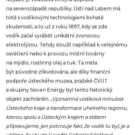
na severozápadě republiky. Ústí nad Labem má
totiž s vodíkovými technologiemi bohaté
zkušenosti, a to už z roku 1897, kdy se zde
vodík začal vyrábět unikátní zvonovou
elektrolýzou. Tehdy sloužil například k veřejnému
osvětlení nebo k provozu místní továrny
na mýdlo, rostlinný olej a tuk. Ta měla
být původně zlikvidována, ale díky finanční
podpoře ústeckého muzea, pražské ČVUT
a skupiny Sev.en Energy byl tento historický
objekt zachráněn.
„Významná vodíková minulost
Ústeckého kraje a transformace uhelného regionu,
kterou spolu s Ústeckým krajem a státem
připravujeme, jen potvrzuje fakt, že vodík tu byl, je a