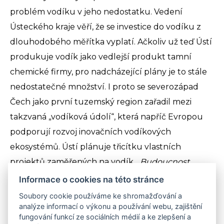
problém vodíku v jeho nedostatku. Vedení
Ústeckého kraje věří, že se investice do vodíku z
dlouhodobého měřítka vyplatí. Ačkoliv už teď Ústí
produkuje vodík jako vedlejší produkt tamní
chemické firmy, pro nadcházející plány je to stále
nedostatečné množství. I proto se severozápad
Čech jako první tuzemský region zařadil mezi
takzvaná „vodíková údolí“, která napříč Evropou
podporují rozvoj inovačních vodíkových
ekosystémů. Ústí plánuje třicítku vlastních
projektů zaměřených na vodík.
„Budoucnost
regionu staví Sev.en Energy také na bezemisní
Informace o cookies na této stránce
výrobě energie. Proto jsme mezi transformační
Soubory cookie používáme ke shromažďování a
projekty Ústeckého kraje vstoupili s Green Mine,
analýze informací o výkonu a používání webu, zajištění
fungování funkcí ze sociálních médií a ke zlepšení a
projektem na přeměnu lomu ČSA na moderní