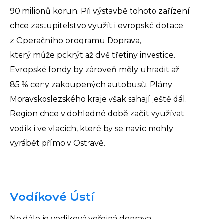
90 milionů korun. Při výstavbě tohoto zařízení
chce zastupitelstvo využít i evropské dotace
z Operačního programu Doprava,
který může pokrýt až dvě třetiny investice.
Evropské fondy by zároveň měly uhradit až
85 % ceny zakoupených autobusů. Plány
Moravskoslezského kraje však sahají ještě dál.
Region chce v dohledné době začít využívat
vodík i ve vlacích, které by se navíc mohly
vyrábět přímo v Ostravě.
Vodíkové Ústí
Nejdále je vodíková veřejná doprava