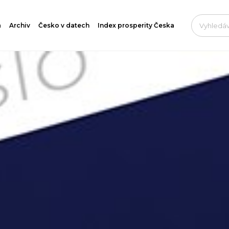
a
Archiv
Česko v datech
Index prosperity Česka