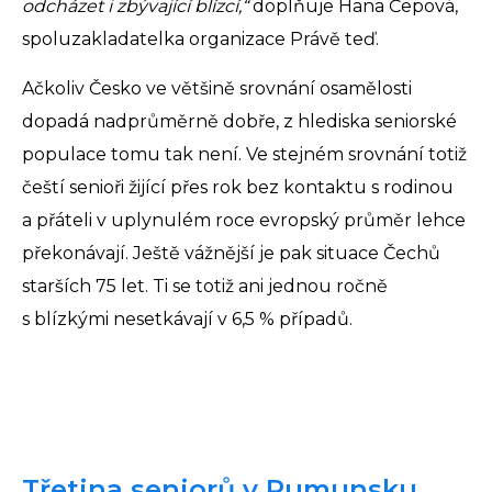
odcházet i zbývající blízcí,“
doplňuje Hana Čepová,
spoluzakladatelka organizace Právě teď.
Ačkoliv Česko ve většině srovnání osamělosti
dopadá nadprůměrně dobře, z hlediska seniorské
populace tomu tak není. Ve stejném srovnání totiž
čeští senioři žijící přes rok bez kontaktu s rodinou
a přáteli v uplynulém roce evropský průměr lehce
překonávají. Ještě vážnější je pak situace Čechů
starších 75 let. Ti se totiž ani jednou ročně
s blízkými nesetkávají v 6,5 % případů.
Třetina seniorů v Rumunsku