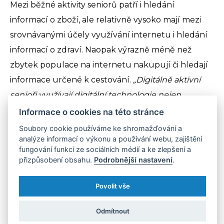
Mezi běžné aktivity seniorů patří i hledání
informací o zboží, ale relativně vysoko mají mezi
srovnávanými účely využívání internetu i hledání
informací o zdraví. Naopak výrazně méně než
zbytek populace na internetu nakupují či hledají
informace určené k cestování.
„Digitálně aktivní
senioři využívají digitální technologie nejen
ke komunikaci s přáteli a rodinou například skrze
Informace o cookies na této stránce
Whatsapp, ale také k plánování pohybu mimo
Soubory cookie používáme ke shromažďování a
analýze informací o výkonu a používání webu, zajištění
domov díky mapám či jízdním řádům, správě
fungování funkcí ze sociálních médií a ke zlepšení a
svých financí v elektronickém bankovnictví a k
přizpůsobení obsahu.
Podrobnější nastavení
.
zjišťování nových informací a vzdělávání.
Důležitým faktorem, který ovlivňuje, jak a jestli
Povolit vše
senioři využívají digitální technologie, jsou ale právě
Odmítnout
jejich sociální kontakty - velmi často totiž seniory