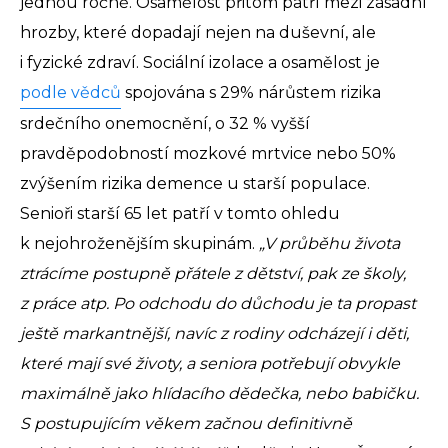
jednou ročně. Osamělost přitom patří mezi zásadní
hrozby, které dopadají nejen na duševní, ale
i fyzické zdraví. Sociální izolace a osamělost je
podle vědců
spojována s 29% nárůstem rizika
srdečního onemocnění, o 32 % vyšší
pravděpodobností mozkové mrtvice nebo 50%
zvýšením rizika demence u starší populace.
Senioři starší 65 let patří v tomto ohledu
k nejohroženějším skupinám.
„V průběhu života
ztrácíme postupně přátele z dětství, pak ze školy,
z práce atp. Po odchodu do důchodu je ta propast
ještě markantnější, navíc z rodiny odcházejí i děti,
které mají své životy, a seniora potřebují obvykle
maximálně jako hlídacího dědečka, nebo babičku.
S postupujícím věkem začnou definitivně