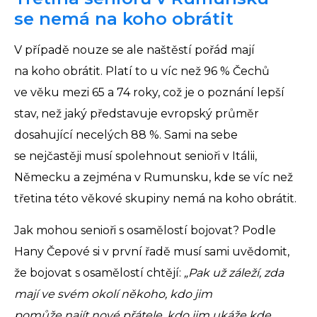
se nemá na koho obrátit
V případě nouze se ale naštěstí pořád mají
na koho obrátit. Platí to u víc než 96 % Čechů
ve věku mezi 65 a 74 roky, což je o poznání lepší
stav, než jaký představuje evropský průměr
dosahující necelých 88 %. Sami na sebe
se nejčastěji musí spolehnout senioři v Itálii,
Německu a zejména v Rumunsku, kde se víc než
třetina této věkové skupiny nemá na koho obrátit.
Jak mohou senioři s osamělostí bojovat? Podle
Hany Čepové si v první řadě musí sami uvědomit,
že bojovat s osamělostí chtějí:
„Pak už záleží, zda
mají ve svém okolí někoho, kdo jim
pomůže najít nové přátele, kdo jim ukáže kde