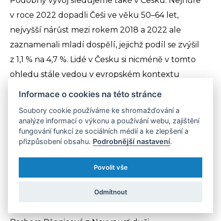
Podobný vývoj sledujeme také v Česku. Nejhůře
v roce 2022 dopadli Češi ve věku 50–64 let,
nejvyšší nárůst mezi rokem 2018 a 2022 ale
zaznamenali mladí dospělí, jejichž podíl se zvýšil
z 1,1 % na 4,7 %. Lidé v Česku si nicméně v tomto
ohledu stále vedou v evropském kontextu
nadprůměrně dobře.
„Rozhodně bychom ale
Informace o cookies na této stránce
neřekli, že mladí v ČR se necítí osaměle. Naopak,
Soubory cookie používáme ke shromažďování a
někam patřit, najít si to své a mít pocit, že jsem
analýze informací o výkonu a používání webu, zajištění
fungování funkcí ze sociálních médií a ke zlepšení a
vyslyšen, jsou základní otázky a momenty,
přizpůsobení obsahu.
Podrobnější nastavení
.
se kterými se mladý člověk setkává. V našem
průzkumu mezi mladými panoval dost často názor,
Povolit vše
že právě vyslyšeni se necítí. Když nejsem vyslyšena,
Odmítnout
asi k tomu nepřipojím, že se necítím sama, to jde
ale dle mého ruku v ruce,“
doplňuje