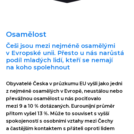
Osamělost
Češi jsou mezi nejméně osamělými
v Evropské unii. Přesto u nás narůstá
podíl mladých lidí, kteří se nemají
na koho spolehnout
Obyvatelé Česka v průzkumu EU vyšli jako jedni
z nejméně osamělých v Evropě, neustálou nebo
převážnou osamělost u nás pociťovalo
mezi 9 a 10 % dotázaných. Eurounijní průměr
přitom vyšel 13 %. Může to souviset s vyšší
spokojeností s osobními vztahy mezi Čechy
a častějším kontaktem s přáteli oproti lidem