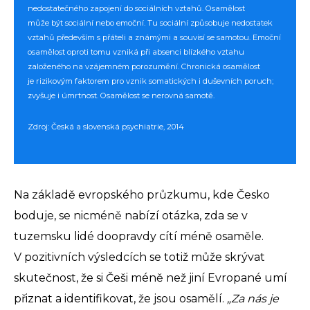
nedostatečného zapojení do sociálních vztahů. Osamělost
může být sociální nebo emoční. Tu sociální způsobuje nedostatek
vztahů především s přáteli a známými a souvisí se samotou. Emoční
osamělost oproti tomu vzniká při absenci blízkého vztahu
založeného na vzájemném porozumění. Chronická osamělost
je rizikovým faktorem pro vznik somatických i duševních poruch;
zvyšuje i úmrtnost. Osamělost se nerovná samotě.
Zdroj:
Česká a slovenská psychiatrie
, 2014
Na základě evropského průzkumu, kde Česko
boduje, se nicméně nabízí otázka, zda se v
tuzemsku lidé doopravdy cítí méně osaměle.
V pozitivních výsledcích se totiž může skrývat
skutečnost, že si Češi méně než jiní Evropané umí
přiznat a identifikovat, že jsou osamělí.
„Za nás je