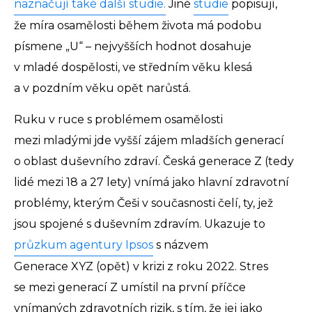
naznačují také další studie.
Jiné
studie
popisují,
že míra osamělosti během života má podobu
písmene „U“ – nejvyšších hodnot dosahuje
v mladé dospělosti, ve středním věku klesá
a v pozdním věku opět narůstá.
Ruku v ruce s problémem osamělosti
mezi mladými jde vyšší zájem mladších generací
o oblast duševního zdraví. Česká generace Z (tedy
lidé mezi 18 a 27 lety) vnímá jako hlavní zdravotní
problémy, kterým Češi v současnosti čelí, ty, jež
jsou spojené s duševním zdravím. Ukazuje to
průzkum agentury Ipsos
s názvem
Generace XYZ (opět) v krizi z roku 2022. Stres
se mezi generací Z umístil na první příčce
vnímaných zdravotních rizik, s tím, že jej jako