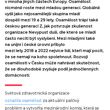
v mnoha jiných částech Evropy. Osamělost
nicméně roste mezi mladou generací. Globálně
vyšli jako nejosamělejší skupina mladí
dospělí mezi 19 a 29 lety. Osamělost trápí také
českou generaci Z, jak potvrzuje zkušenost
organizace Nevypusť duši, dle které se mladí
často necítí být vyslyšeni. Mezi mladými také
na unijní i české úrovni přibylo
mezi lety 2018 a 2022 nejvíce lidí, kteří mají pocit,
že se nemají na koho spolehnout. Rozvoji
osamělosti v Česku může nahrávat skutečnost,
že se dlouhodobě zvyšuje podíl jednočlenných
domácností.
Světová zdravotnická organizace
označila osamělost
za aktuální palčivý
problém a vytvořila mezinárodní komisi, která se