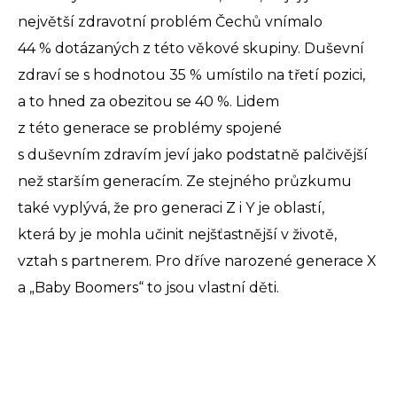
největší zdravotní problém Čechů vnímalo
44 % dotázaných z této věkové skupiny. Duševní
zdraví se s hodnotou 35 % umístilo na třetí pozici,
a to hned za obezitou se 40 %. Lidem
z této generace se problémy spojené
s duševním zdravím jeví jako podstatně palčivější
než starším generacím. Ze stejného průzkumu
také vyplývá, že pro generaci Z i Y je oblastí,
která by je mohla učinit nejšťastnější v životě,
vztah s partnerem. Pro dříve narozené generace X
a „Baby Boomers“ to jsou vlastní děti.