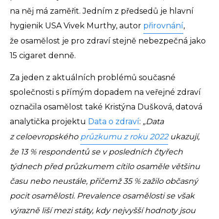
na něj má zaměřit. Jedním z předsedů je hlavní
hygienik USA Vivek Murthy, autor
přirovnání
,
že osamělost je pro zdraví stejně nebezpečná jako
15 cigaret denně.
Za jeden z aktuálních problémů současné
společnosti s přímým dopadem na veřejné zdraví
označila osamělost také Kristýna Dušková, datová
analytička projektu
Data o zdraví
:
„Data
z celoevropského
průzkumu z roku 2022
ukazují,
že 13 % respondentů se v posledních čtyřech
týdnech před průzkumem cítilo osaměle většinu
času nebo neustále, přičemž 35 % zažilo občasný
pocit osamělosti. Prevalence osamělosti se však
výrazně liší mezi státy, kdy nejvyšší hodnoty jsou