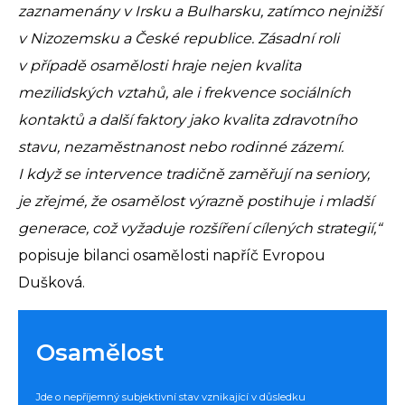
zaznamenány v Irsku a Bulharsku, zatímco nejnižší
v Nizozemsku a České republice. Zásadní roli
v případě osamělosti hraje nejen kvalita
mezilidských vztahů, ale i frekvence sociálních
kontaktů a další faktory jako kvalita zdravotního
stavu, nezaměstnanost nebo rodinné zázemí.
I když se intervence tradičně zaměřují na seniory,
je zřejmé, že osamělost výrazně postihuje i mladší
generace, což vyžaduje rozšíření cílených strategií,“
popisuje bilanci osamělosti napříč Evropou
Dušková.
Osamělost
Jde o nepříjemný subjektivní stav vznikající v důsledku