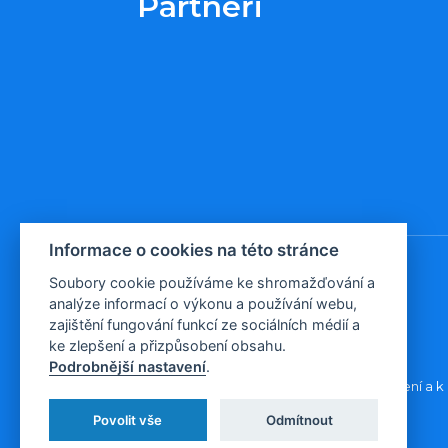
Partneři
Informace o cookies na této stránce
Soubory cookie používáme ke shromažďování a
analýze informací o výkonu a používání webu,
© 2026, Evropa v datech
zajištění fungování funkcí ze sociálních médií a
ke zlepšení a přizpůsobení obsahu.
Podrobnější nastavení
.
Všechna data poskytujeme volně ke stažení a k 
Povolit vše
Odmítnout