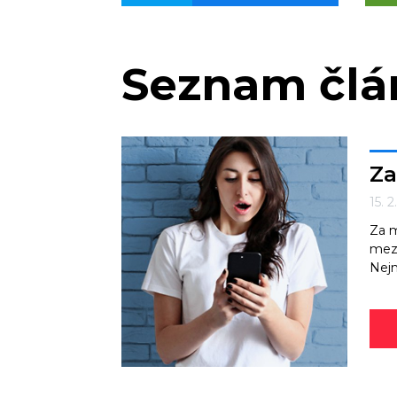
Seznam čl
Za
15. 2
Za m
mezi
Nejn