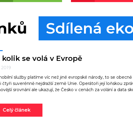
ánků
Sdílená ek
 kolik se volá v Evropě
. 2019
obilní služby platíme víc než jiné evropské národy, to se obecně
 čtyři suverénně nejdražší země Unie. Operátoři její loňskou zprávu
ovější srovnání ale ukazují, že Česko v cenách za volání a data s
Celý článek