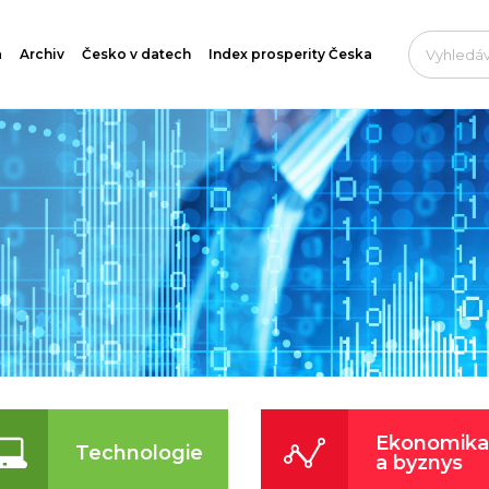
a
Archiv
Česko v datech
Index prosperity Česka
Ekonomika
Technologie
a byznys