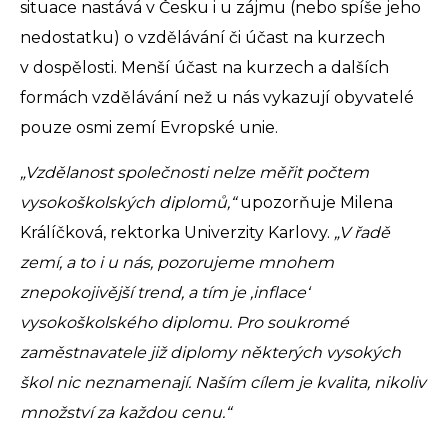
situace nastává v Česku i u zájmu (nebo spíše jeho
nedostatku) o vzdělávání či účast na kurzech
v dospělosti. Menší účast na kurzech a dalších
formách vzdělávání než u nás vykazují obyvatelé
pouze osmi zemí Evropské unie.
„Vzdělanost společnosti nelze měřit počtem
vysokoškolských diplomů,“
upozorňuje Milena
Králíčková, rektorka Univerzity Karlovy.
„V řadě
zemí, a to i u nás, pozorujeme mnohem
znepokojivější trend, a tím je ‚inflace‘
vysokoškolského diplomu. Pro soukromé
zaměstnavatele již diplomy některých vysokých
škol nic neznamenají. Naším cílem je kvalita, nikoliv
množství za každou cenu.“