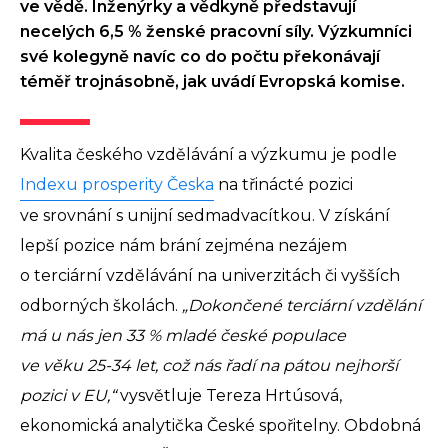
ve vědě. Inženýrky a vědkyně představují
necelých 6,5 % ženské pracovní síly. Výzkumníci
své kolegyně navíc co do počtu překonávají
téměř trojnásobně, jak uvádí Evropská komise.
Kvalita českého vzdělávání a výzkumu je podle
Indexu prosperity Česka
na třinácté pozici
ve srovnání s unijní sedmadvacítkou. V získání
lepší pozice nám brání zejména nezájem
o terciární vzdělávání na univerzitách či vyšších
odborných školách.
„Dokončené terciární vzdělání
má u nás jen 33 % mladé české populace
ve věku 25-34 let, což nás řadí na pátou nejhorší
pozici v EU,“
vysvětluje Tereza Hrtúsová,
ekonomická analytička České spořitelny. Obdobná