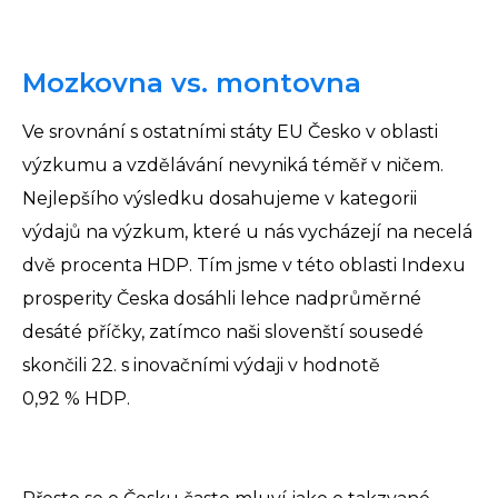
Mozkovna vs. montovna
Ve srovnání s ostatními státy EU Česko v oblasti
výzkumu a vzdělávání nevyniká téměř v ničem.
Nejlepšího výsledku dosahujeme v kategorii
výdajů na výzkum, které u nás vycházejí na necelá
dvě procenta HDP. Tím jsme v této oblasti Indexu
prosperity Česka dosáhli lehce nadprůměrné
desáté příčky, zatímco naši slovenští sousedé
skončili 22. s inovačními výdaji v hodnotě
0,92 % HDP.