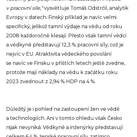
v pracovní síle,“
vysvětluje Tomáš Odstrčil, analytik
Evropy v datech. Finský příklad je navíc velmi
specifický, jelikož tamní výdaje na vědu od roku
2008 každoročně klesají. Přesto však tamní vědci
a vědkyně představují 12,3 % pracovní síly, což je
nejvíc v EU. Atraktivita vědeckého povolání
se navíc ve Finsku v příštích letech ještě zvedne,
protože mají náklady na vědu k začátku roku
2023 zvednout z 2,94 % HDP na 4 %.
Důležitý je i pohled na zastoupení žen ve vědě
a technologiích. Ani v tomto ohledu však Česko
nijak nevyniká. Vědkyně a inženýrky představují
celkem 6,4 % ženské pracovní síly, zatímco