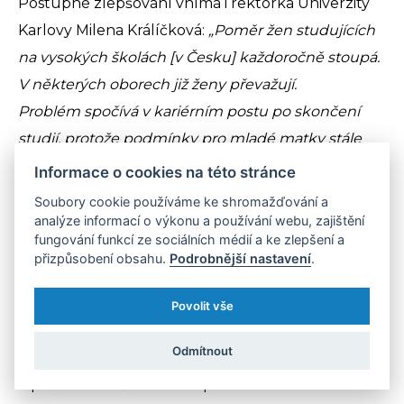
Postupné zlepšování vnímá i rektorka Univerzity
Karlovy Milena Králíčková:
„Poměr žen studujících
na vysokých školách [v Česku] každoročně stoupá.
V některých oborech již ženy převažují.
Problém spočívá v kariérním postu po skončení
studií, protože podmínky pro mladé matky stále
nejsou všude dostatečně příznivé. Věřím však,
Informace o cookies na této stránce
že se situace zlepší. Kroky k nápravě jsou již
Soubory cookie používáme ke shromažďování a
mnohde patrné.“
analýze informací o výkonu a používání webu, zajištění
fungování funkcí ze sociálních médií a ke zlepšení a
přizpůsobení obsahu.
Podrobnější nastavení
.
Povolit vše
Chybí zkrácené úvazky, podpora
v rodičovství a flexibilita
Odmítnout
S příčinami nižšího zastoupení žen souhlasí