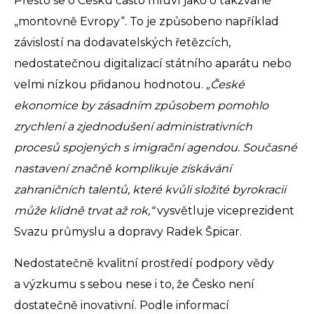
Přesto se o Česku často mluví jako o takzvané
„montovně Evropy“. To je způsobeno například
závislostí na dodavatelských řetězcích,
nedostatečnou digitalizací státního aparátu nebo
velmi nízkou přidanou hodnotou.
„České
ekonomice by zásadním způsobem pomohlo
zrychlení a zjednodušení administrativních
procesů spojených s imigrační agendou. Současné
nastavení značně komplikuje získávání
zahraničních talentů, které kvůli složité byrokracii
může klidně trvat až rok,“
vysvětluje viceprezident
Svazu průmyslu a dopravy Radek Špicar.
Nedostatečně kvalitní prostředí podpory vědy
a výzkumu s sebou nese i to, že Česko není
dostatečně inovativní. Podle informací