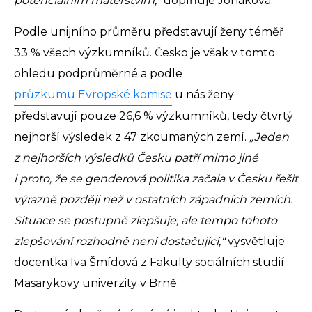
potenciálním mateřstvím,“
doplňuje Jonáková.
Podle unijního průměru představují ženy téměř
33 % všech výzkumníků. Česko je však v tomto
ohledu podprůměrné a podle
průzkumu Evropské komise
u nás ženy
představují pouze 26,6 % výzkumníků, tedy čtvrtý
nejhorší výsledek z 47 zkoumaných zemí.
„Jeden
z nejhorších výsledků Česku patří mimo jiné
i proto, že se genderová politika začala v Česku řešit
výrazně později než v ostatních západních zemích.
Situace se postupně zlepšuje, ale tempo tohoto
zlepšování rozhodně není dostačující,“
vysvětluje
docentka Iva Šmídová z Fakulty sociálních studií
Masarykovy univerzity v Brně.