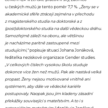
u českých mužů je tento poměr 7,7 %.
„Ženy se v
akademické sféře ztrácejí zejména v přechodu
z magisterského studia na doktorské a z
(post)doktorského studia na další vědeckou dráhu.
Samozřejmě záleží na oboru, ale většinou
je nacházíme paritně zastoupené mezi
studujícími,”
popisuje situaci Johana Jonáková,
ředitelka neziskové organizace Gender studies.
„V celkových číslech vysokou školu studuje
dokonce více žen než mužů. Pak ale nastává velká
propast. Ženy nejsou motivované vnitřně ani
systémem, aby dále ve vědecké kariéře
postupovaly. Naopak jsou jim kladeny zásadní
překážky související s mateřstvím. A to i s