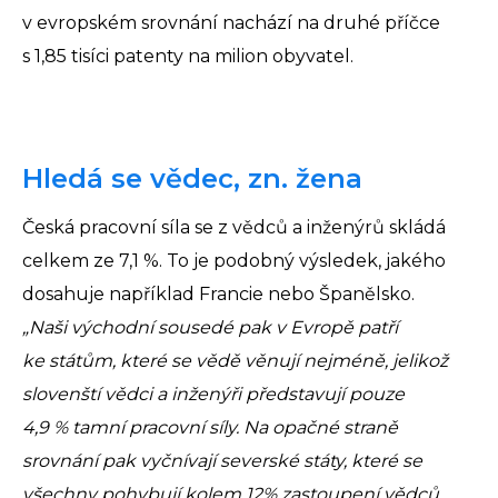
v evropském srovnání nachází na druhé příčce
s 1,85 tisíci patenty na milion obyvatel.
Hledá se vědec, zn. žena
Česká pracovní síla se z vědců a inženýrů skládá
celkem ze 7,1 %. To je podobný výsledek, jakého
dosahuje například Francie nebo Španělsko.
„Naši východní sousedé pak v Evropě patří
ke státům, které se vědě věnují nejméně, jelikož
slovenští vědci a inženýři představují pouze
4,9 % tamní pracovní síly. Na opačné straně
srovnání pak vyčnívají severské státy, které se
všechny pohybují kolem 12% zastoupení vědců