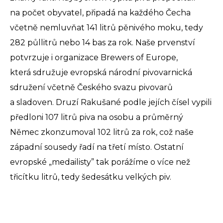
na počet obyvatel, připadá na každého Čecha
včetně nemluvňat 141 litrů pěnivého moku, tedy
282 půllitrů nebo 14 bas za rok. Naše prvenství
potvrzuje i organizace Brewers of Europe,
která sdružuje evropská národní pivovarnická
sdružení včetně Českého svazu pivovarů
a sladoven. Druzí Rakušané podle jejích čísel vypili
předloni 107 litrů piva na osobu a průměrný
Němec zkonzumoval 102 litrů za rok, což naše
západní sousedy řadí na třetí místo. Ostatní
evropské „medailisty” tak porážíme o více než
třicítku litrů, tedy šedesátku velkých piv.