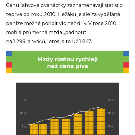
Cenu lahvové dvanáctky zaznamenávají statistici
teprve od roku 2010. I ležáků je ale za vydělané
peníze možné pořídit víc než dřív. V roce 2010
mohla průměrná mzda „padnout“
na 1 296 lahváčů, letos je to už 1 847.