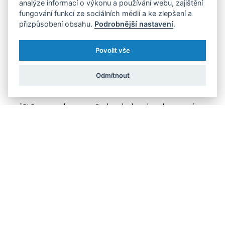
analýze informací o výkonu a používání webu, zajištění
Státní zemědělskou a potravinářskou inspekcí,
fungování funkcí ze sociálních médií a ke zlepšení a
přizpůsobení obsahu.
Podrobnější nastavení
.
mohou na etiketu svého moku umístit ochrannou
evropskou značku,“
vysvětluje Aneta Zachová,
Povolit vše
šéfredaktorka odborného serveru Euractiv.
Odmítnout
Touto ochrannou známkou se v Česku
může chlubit 18 pivovarů, které tak například mají
zajištěnou ochranu před nekalou konkurencí.
Ochrana platí i pro vývoz českého piva mimo
Evropu, nejnověji díky čerstvé dohodě například
do Číny.
Jak tedy opravdové české pivo vypadá a chutná?
„Je výrazné svou vůní po sladu světlého typu a po
chmelu. Říz českého piva je střední, stejně tak jako
plnost chutí, která je dána především rozdílem