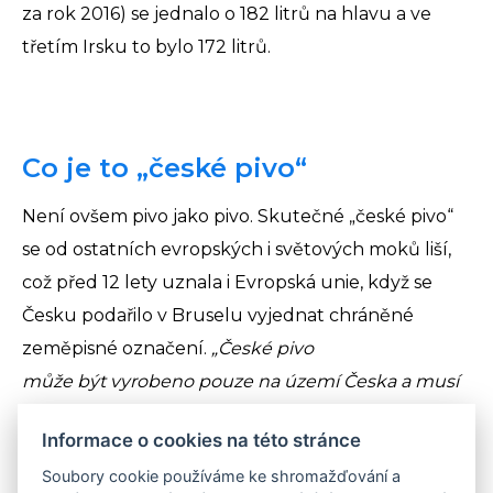
za rok 2016) se jednalo o 182 litrů na hlavu a ve
třetím Irsku to bylo 172 litrů.
Co je to „české pivo“
Není ovšem pivo jako pivo. Skutečné „české pivo“
se od ostatních evropských i světových moků liší,
což před 12 lety uznala i Evropská unie, když se
Česku podařilo v Bruselu vyjednat chráněné
zeměpisné označení.
„České pivo
může být vyrobeno pouze na území Česka a musí
se vařit z místní vody, českého sladu a chmele.
Informace o cookies na této stránce
Pivovarníci musí dodržovat tradiční postupy
Soubory cookie používáme ke shromažďování a
a technologie. Pokud tak činí a nechají si to ověřit