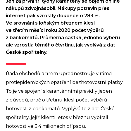
Jen za první tři týdny karantény se objem online
nákupů zdvojnásobil. Nákupy potravin přes
internet pak vzrostly dokonce o 283 %.
Ve srovnání s loňským březnem klesl
ve třetím měsíci roku 2020 počet výběrů
z bankomatů. Průměrná částka jednoho výběru
ale vzrostla téměř o čtvrtinu, jak vyplývá z dat
České spořitelny.
Řada obchodů a firem upřednostňuje v rámci
protiepidemických opatření bezhotovostní platby.
To je ve spojení s karanténními pravidly jeden
z důvodů, proč o třetinu klesl počet výběrů
hotovosti z bankomatů. Vyplývá to z dat České
spořitelny, jejíž klienti letos v březnu vybírali
hotovost ve 3,4 milionech případů.