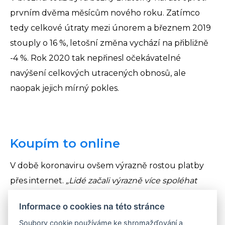
prvním dvěma měsícům nového roku. Zatímco
tedy celkové útraty mezi únorem a březnem 2019
stouply o 16 %, letošní změna vychází na přibližně
-4 %. Rok 2020 tak nepřinesl očekávatelné
navýšení celkových utracených obnosů, ale
naopak jejich mírný pokles.
Koupím to online
V době koronaviru ovšem výrazně rostou platby
přes internet.
„Lidé začali výrazně více spoléhat
na online nákupy. Ty se během prvních třech
Informace o cookies na této stránce
týdnů karantény zdvojnásobily, ve čtvrtém týdnu
Soubory cookie používáme ke shromažďování a