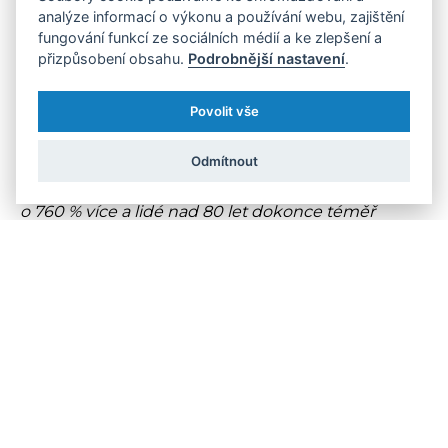
pak došlo ke snížení růstu na 66 %,“
říká hlavní
analýze informací o výkonu a používání webu, zajištění
ekonom České spořitelny David Navrátil.
"Jedním z
fungování funkcí ze sociálních médií a ke zlepšení a
přizpůsobení obsahu.
Podrobnější nastavení
.
artiklů, které Češi během speciálních opatření
nakupují přes internet nejvíce, jsou potraviny.
Povolit vše
Nákupy potravin online vzrostly v prvních čtyřech
týdnech karantény o 283 %, a u starší generace
Odmítnout
ještě rychleji. Lidé mezi 70 a 80 lety utráceli
o 760 % více a lidé nad 80 let dokonce téměř
o 900 % více,“
doplňuje Navrátil.
datové jednohubky
finance
koronavirus
podnikání