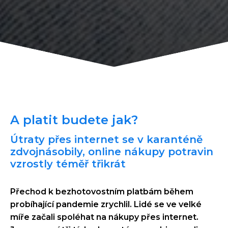
A platit budete jak?
Útraty přes internet se v karanténě
zdvojnásobily, online nákupy potravin
vzrostly téměř třikrát
Přechod k bezhotovostním platbám během
probíhající pandemie zrychlil. Lidé se ve velké
míře začali spoléhat na nákupy přes internet.