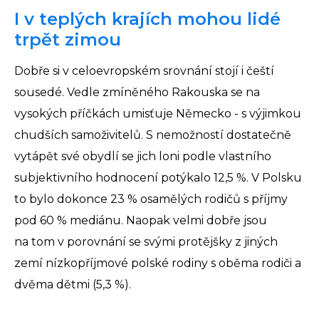
I v teplých krajích mohou lidé
trpět zimou
Dobře si v celoevropském srovnání stojí i čeští
sousedé. Vedle zmíněného Rakouska se na
vysokých příčkách umisťuje Německo - s výjimkou
chudších samoživitelů. S nemožností dostatečně
vytápět své obydlí se jich loni podle vlastního
subjektivního hodnocení potýkalo 12,5 %. V Polsku
to bylo dokonce 23 % osamělých rodičů s příjmy
pod 60 % mediánu. Naopak velmi dobře jsou
na tom v porovnání se svými protějšky z jiných
zemí nízkopříjmové polské rodiny s oběma rodiči a
dvěma dětmi (5,3 %).