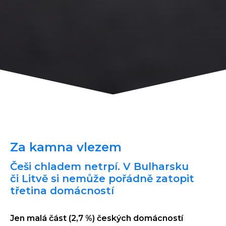
Za kamna vlezem
Češi chladem netrpí. V Bulharsku
či Litvě si nemůže pořádně zatopit
třetina domácností
Jen malá část (2,7 %) českých domácností