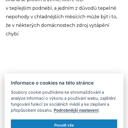
v teplejším podnebí, a jedním z důvodů tepelné
nepohody v chladnějších měsících může být i to,
že v některých domácnostech zdroj vytápění
chybí.
Rovnostářské Finsko
Informace o cookies na této stránce
Rozdíly mezi domácnostmi z různých příjmových
Soubory cookie používáme ke shromažďování a
analýze informací o výkonu a používání webu, zajištění
skupin nejsou v Česku příliš velké. Výjimku
fungování funkcí ze sociálních médií a ke zlepšení a
představují rodiny se dvěma dětmi. Ty, jejichž
přizpůsobení obsahu.
Podrobnější nastavení
.
příjmy se pohybují nad 60 % mediánu, trpěly
v roce 2017 nedostatkem tepla jen v
Povolit vše