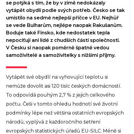
se potýká s tím, že by v zimě nedokázaly
vytápět obydlí podle svých potřeb. Česko se tak
umístilo na sedmé nejlepší příčce v EU. Nejhůř
se vede Bulharům, nejlépe naopak Rakušanům.
Boduje také Finsko, kde nedostatek tepla
nepociťují ani lidé z chudších částí společnosti.
V Česku si naopak poměrně špatně vedou
samoživitelé a samoživitelky s nižšími příjmy.
Vytápět své obydlí na vyhovující teplotu si
nemůže dovolit asi 120 tisíc českých domácností.
To odpovídá pouhým 2,7 % z jejich celkového
počtu. Češi v tomto ohledu hodnotí své životní
podmínky lépe než většina ostatních evropských
národů, vyplývá z každoročního šetření
evropských statistických úřadů EU-SILC. Méně si