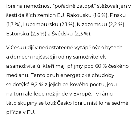
loni na nemožnost “pořádně zatopit” stěžovali jen v
šesti dalších zemích EU: Rakousku (1,6 %), Finsku
(1,7 %), Lucembursku (2,1 %), Nizozemsku (2,2 %),
Estonsku (2,3 %) a Švédsku (2,3 %).
V Česku žijí v nedostatečně vytápěných bytech
a domech nejčastěji rodiny samoživitelek
a samoživitelů, kteří mají příjmy pod 60 % českého
mediánu. Tento druh energetické chudoby
se dotýká 9,2 % z jejich celkového počtu, jsou
na tom ale lépe než jinde v Evropě. I v rámci
této skupiny se totiž Česko loni umístilo na sedmé
příčce v EU.