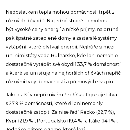
Nedostatkem tepla mohou domácnosti trpět z
různých důvodů. Na jedné straně to mohou
být vysoké ceny energií a nízké příjmy, na druhé
pak špatně zateplené domy a zastaralé systémy
vytápění, které plýtvají energií. Nejhůře si mezi
unijními státy vede Bulharsko, kde loni nemohlo
dostatečně vytápět své obydlí 33,7 % domácností
a které se umisťuje na nejhorších příčkách napříč
různými typy domácností a příjmových skupin.
Jako další v nepříznivém žebříčku figuruje Litva
s 27,9 % domácností, které si loni nemohly
dostatečně zatopit. Za ni se řadí Řecko (22,7 %),
Kypr (21,9 %), Portugalsko (19,4 %) a Itálie (14,1 %).
Jedná se přitom o země, které leží