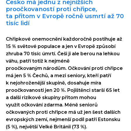
Česko má jednu z nejnižších
proočkovaností proti chřipce,
ta přitom v Evropě ročně usmrtí až 70
tisíc lidí
Chřipkové onemocnění každoročně postihuje až
15 % světové populace a jen v Evropě způsobí
zhruba 70 tisíc úmrtí. Češi ji ale berou na lehkou
váhu, patří totiž k nejméně
proočkovaným národům. Očkování proti chřipce
má jen 5 % Čechů, a mezi seniory, kteří patří
k nejohroženější skupině, dosahuje míra
proočkovanosti jen 20 %. Pojištěnci starší 65 let
a další rizikové skupiny přitom mohou
využít očkování zdarma. Méně seniorů
očkovaných proti chřipce má už jen šest dalších
evropských zemí, nejmenší podíl patří Estonsku
(5 %), největší Velké Británii (73 %).