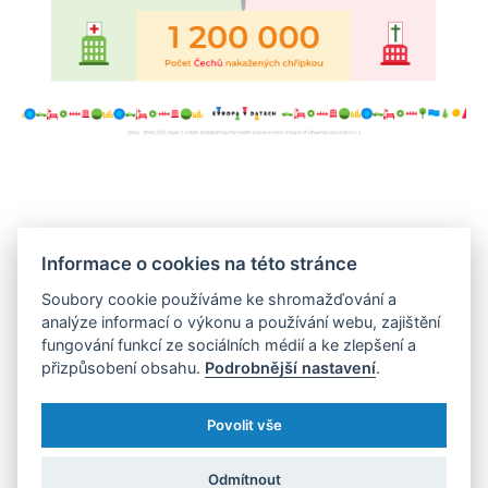
EU chce dosáhnout
Informace o cookies na této stránce
proočkovanosti 30 %
Soubory cookie používáme ke shromažďování a
analýze informací o výkonu a používání webu, zajištění
V Německu, Itálii, Velké Británii, Španělsku nebo
fungování funkcí ze sociálních médií a ke zlepšení a
Francii přesahuje celková proočkovanost 20 %.
přizpůsobení obsahu.
Podrobnější nastavení
.
Cílem EU je zvednout tuto hodnotu nad 30%
Povolit vše
hranici, Světová zdravotnická organizace si zase
za cíl stanovila proočkovat 75 % seniorské
Odmítnout