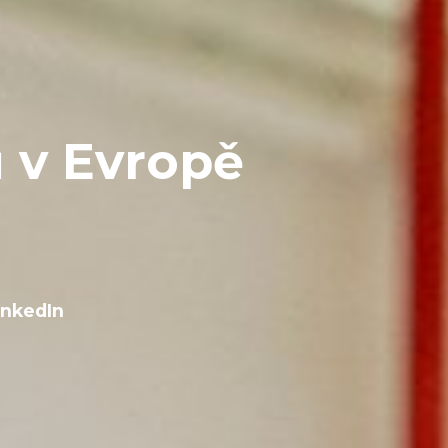
 v Evropě
inkedIn