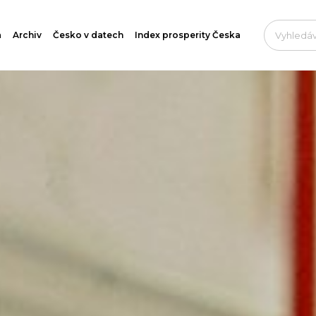
a
Archiv
Česko v datech
Index prosperity Česka