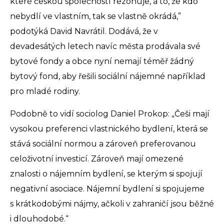
které českou společností rezonuje, a to, že kdo
nebydlí ve vlastním, tak se vlastně okrádá,”
podotýká David Navrátil. Dodává, že v
devadesátých letech navíc města prodávala své
bytové fondy a obce nyní nemají téměř žádný
bytový fond, aby řešili sociální nájemné například
pro mladé rodiny.
Podobně to vidí sociolog Daniel Prokop: „Češi mají
vysokou preferenci vlastnického bydlení, která se
stává sociální normou a zároveň preferovanou
celoživotní investicí. Zároveň mají omezené
znalosti o nájemním bydlení, se kterým si spojují
negativní asociace. Nájemní bydlení si spojujeme
s krátkodobými nájmy, ačkoli v zahraničí jsou běžné
i dlouhodobé.“