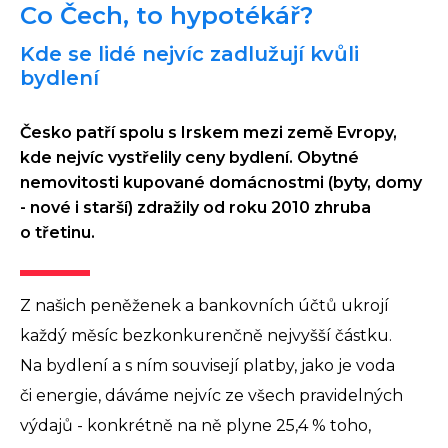
Co Čech, to hypotékář?
Kde se lidé nejvíc zadlužují kvůli
bydlení
Česko patří spolu s Irskem mezi země Evropy,
kde nejvíc vystřelily ceny bydlení. Obytné
nemovitosti kupované domácnostmi (byty, domy
- nové i starší) zdražily od roku 2010 zhruba
o třetinu.
Z našich peněženek a bankovních účtů ukrojí
každý měsíc bezkonkurenčně nejvyšší částku.
Na bydlení a s ním souvisejí platby, jako je voda
či energie, dáváme nejvíc ze všech pravidelných
výdajů - konkrétně na ně plyne 25,4 % toho,