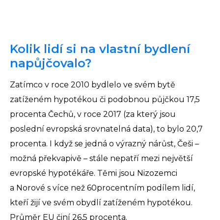
Kolik lidí si na vlastní bydlení
napůjčovalo?
Zatímco v roce 2010 bydlelo ve svém bytě
zatíženém hypotékou či podobnou půjčkou 17,5
procenta Čechů, v roce 2017 (za který jsou
poslední evropská srovnatelná data), to bylo 20,7
procenta. I když se jedná o výrazný nárůst, Češi –
možná překvapivě – stále nepatří mezi největší
evropské hypotékáře. Těmi jsou Nizozemci
a Norové s více než 60procentním podílem lidí,
kteří žijí ve svém obydlí zatíženém hypotékou.
Průměr EU činí 26,5 procenta.