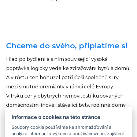
Chceme do svého, připlatíme si
Hlad po bydlení a s ním související vysoká
poptávka logicky vede ke zdražování bytů a domů.
A v růstu cen bohužel patří Češi společně s Iry
mezi smutné premianty v rámci celé Evropy.
V Irsku ceny obytných nemovitostí kupovaných
domácnostmi (nové i stávající byty, rodinné domy
a řadové domy) od roku 2010 do loňského třetího
Informace o cookies na této stránce
kvartálu vyletěly o 33,3 %. Česko obsadilo druhou
Soubory cookie používáme ke shromažďování a
neradostnou příčku s 31,8 %, třetí bylo Maďarsko
analýze informací o výkonu a používání webu, zajištění