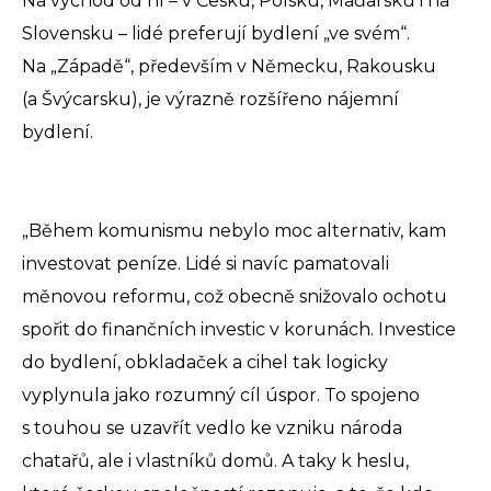
Na východ od ní – v Česku, Polsku, Maďarsku i na
Slovensku – lidé preferují bydlení „ve svém“.
Na „Západě“, především v Německu, Rakousku
(a Švýcarsku), je výrazně rozšířeno nájemní
bydlení.
„Během komunismu nebylo moc alternativ, kam
investovat peníze. Lidé si navíc pamatovali
měnovou reformu, což obecně snižovalo ochotu
spořit do finančních investic v korunách. Investice
do bydlení, obkladaček a cihel tak logicky
vyplynula jako rozumný cíl úspor. To spojeno
s touhou se uzavřít vedlo ke vzniku národa
chatařů, ale i vlastníků domů. A taky k heslu,