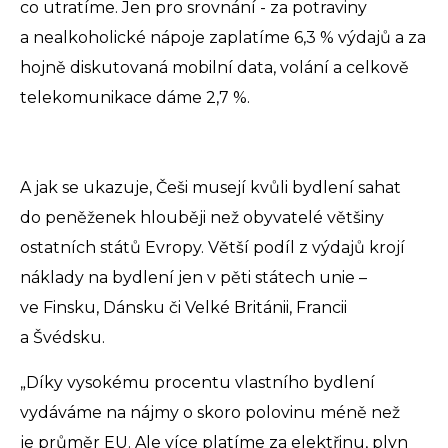
co utratíme. Jen pro srovnání - za potraviny
a nealkoholické nápoje zaplatíme 6,3 % výdajů a za
hojně diskutovaná mobilní data, volání a celkově
telekomunikace dáme 2,7 %.
A jak se ukazuje, Češi musejí kvůli bydlení sahat
do peněženek hlouběji než obyvatelé většiny
ostatních států Evropy. Větší podíl z výdajů krojí
náklady na bydlení jen v pěti státech unie –
ve Finsku, Dánsku či Velké Británii, Francii
a Švédsku.
„Díky vysokému procentu vlastního bydlení
vydáváme na nájmy o skoro polovinu méně než
je průměr EU. Ale více platíme za elektřinu, plyn