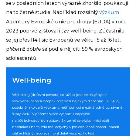
se v posledních letech výrazně zhoršilo, poukazují
na to četné studie. Například rozsáhlý
výzkum
Agentury Evropské unie pro drogy (EUDA) v roce
2023 poprvé zjišťoval i tzv. well-being. Zúčastnilo
se jej přes 114 tisíc Evropanů ve věku 15 až 16 let,
přičemž dobře se podle něj cítí 59 % evropských
adolescentů.
Well-being
Well-being (duševní pohoda) odráží to, jestli se dotyčný cítí
spokojeně, nebo si naopak prochází nějakým trápením. EUDA jej,
podobně jako další výzkumy, měří pomocí mezinárodně uznávané
škály
WHO-5
, přičemž skóre vychází z odpovědí
na pět jednoduchých otázek. Skrze ně se výzkumníci ptají
například i na to, zda měl dotyčný v poslední době dobrou náladu,
cítil se klidný nebo zda mohl dělat věci, jež ho těší.