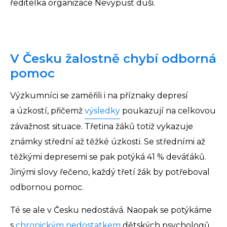
ředitelka organizace Nevypusť duši.
V Česku žalostně chybí odborná
pomoc
Výzkumníci se zaměřili i na příznaky depresí
a úzkostí, přičemž
výsledky
poukazují na celkovou
závažnost situace. Třetina žáků totiž vykazuje
známky střední až těžké úzkosti. Se středními až
těžkými depresemi se pak potýká 41 % deváťáků.
Jinými slovy řečeno, každý třetí žák by potřeboval
odbornou pomoc.
Té se ale v Česku nedostává. Naopak se potýkáme
s
chronickým nedostatkem
dětských psychologů