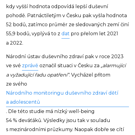
kdy vyšší hodnota odpovídá lepší duševní
pohodě. Patnáctiletým v Česku pak vyšla hodnota
52 bodů, zatímco průměr ze sledovaných zemí činí
55,9 bodů, vyplývá to z
dat
pro přelom let 2021
a 2022.
Národní ústav duševního zdraví pak v roce 2023
ve své
zprávě
označil situaci v Česku za
„alarmující
a vyžadující řadu opatření”
. Vycházel přitom
ze svého
Národního monitoringu duševního zdraví dětí
a adolescentů
. Dle této studie má nízký well-being
54 % deváťáků. Výsledky jsou tak v souladu
s mezinárodními průzkumy. Naopak dobře se cítí