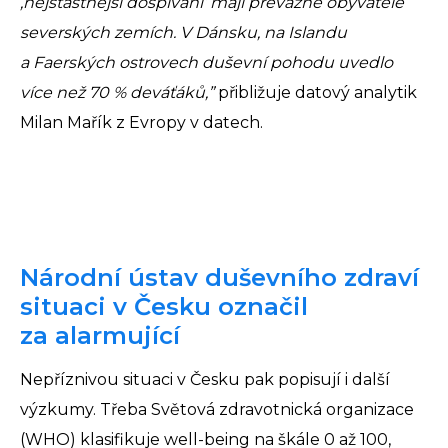
‚nejšťastnější dospívání‘ mají převážně obyvatelé
severských zemích. V Dánsku, na Islandu
a Faerských ostrovech duševní pohodu uvedlo
více než 70 % deváťáků,”
přibližuje datový analytik
Milan Mařík z Evropy v datech.
Národní ústav duševního zdraví
situaci v Česku označil
za alarmující
Nepříznivou situaci v Česku pak popisují i další
výzkumy. Třeba Světová zdravotnická organizace
(WHO) klasifikuje well-being na škále 0 až 100,