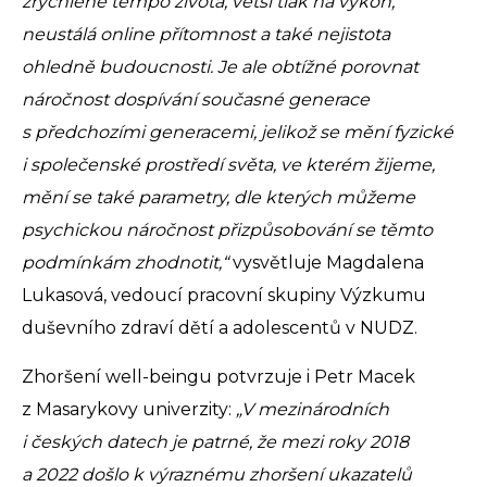
zrychlené tempo života, větší tlak na výkon,
neustálá online přítomnost a také nejistota
ohledně budoucnosti. Je ale obtížné porovnat
náročnost dospívání současné generace
s předchozími generacemi, jelikož se mění fyzické
i společenské prostředí světa, ve kterém žijeme,
mění se také parametry, dle kterých můžeme
psychickou náročnost přizpůsobování se těmto
podmínkám zhodnotit,“
vysvětluje Magdalena
Lukasová, vedoucí pracovní skupiny Výzkumu
duševního zdraví dětí a adolescentů v NUDZ.
Zhoršení well-beingu potvrzuje i Petr Macek
z Masarykovy univerzity:
„V mezinárodních
i českých datech je patrné, že mezi roky 2018
a 2022 došlo k výraznému zhoršení ukazatelů