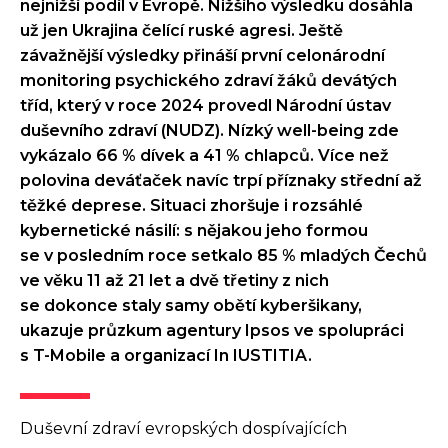
nejnižší podíl v Evropě. Nižšího výsledku dosáhla
už jen Ukrajina čelící ruské agresi. Ještě
závažnější výsledky přináší první celonárodní
monitoring psychického zdraví žáků devátých
tříd, který v roce 2024 provedl Národní ústav
duševního zdraví (NUDZ). Nízký well-being zde
vykázalo 66 % dívek a 41 % chlapců. Více než
polovina deváťaček navíc trpí příznaky střední až
těžké deprese. Situaci zhoršuje i rozsáhlé
kybernetické násilí: s nějakou jeho formou
se v posledním roce setkalo 85 % mladých Čechů
ve věku 11 až 21 let a dvě třetiny z nich
se dokonce staly samy obětí kyberšikany,
ukazuje průzkum agentury Ipsos ve spolupráci
s T-Mobile a organizací In IUSTITIA.
Duševní zdraví evropských dospívajících