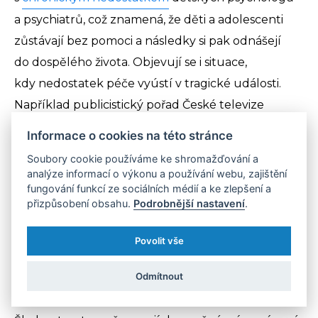
a psychiatrů, což znamená, že děti a adolescenti
zůstávají bez pomoci a následky si pak odnášejí
do dospělého života. Objevují se i situace,
kdy nedostatek péče vyústí v tragické události.
Například publicistický pořad České televize
168 hodin
medializoval případ, kdy se 19letá
Informace o cookies na této stránce
studentka dvakrát pokusila vyhledat pomoc, ale
Soubory cookie používáme ke shromažďování a
vždy byla odmítnuta kvůli nedostatku kapacit.
analýze informací o výkonu a používání webu, zajištění
fungování funkcí ze sociálních médií a ke zlepšení a
Nakonec spáchala sebevraždu.
přizpůsobení obsahu.
Podrobnější nastavení
.
Povolit vše
Systém reaguje, až když dítě
Odmítnout
potřebuje klinickou pomoc